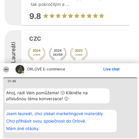
tak pokročilým a ...
9.8
CZC
Laureáti
ORLOVÉ E-commerce
Live chat
01:48
Organizátor hlasování
Plebiscyt
Kontakt
Ahoj, rádi Vám pomůžeme! 🙂 Klikněte na
Bright Side Solutions sp. z o.
Vítězové
Kontakt
příslušnou téma konverzace! 🙂
o. sp. k.
Seznam všech
ul. Ruska 22
laureátů
Wrocław 50-079
Zásady
Jsem laureát, chci získat marketingové materiály.
KRS 0000749100 | Regon
Pravidla
381313360 | NIP 8943132676
Zásady
Chci přihlásit svou společnost do Orlové.
ochrany
Mám jiné otázky.
osobních údajů