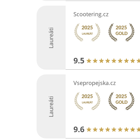
Scootering.cz
Laureáti
9.5
Vsepropejska.cz
Laureáti
9.6