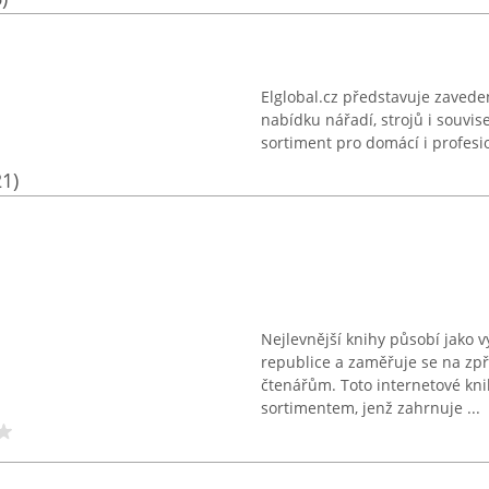
Elglobal.cz představuje zaveden
nabídku nářadí, strojů i souvis
sortiment pro domácí i profesion
21)
Nejlevnější knihy působí jako 
republice a zaměřuje se na zpř
čtenářům. Toto internetové kn
sortimentem, jenž zahrnuje ...