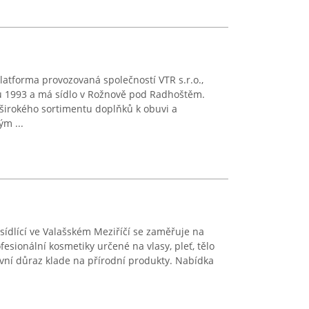
atforma provozovaná společností VTR s.r.o.,
ku 1993 a má sídlo v Rožnově pod Radhoštěm.
širokého sortimentu doplňků k obuvi a
ým ...
sídlící ve Valašském Meziříčí se zaměřuje na
esionální kosmetiky určené na vlasy, pleť, tělo
avní důraz klade na přírodní produkty. Nabídka