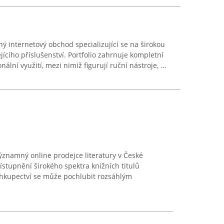
ý internetový obchod specializující se na širokou
ejícího příslušenství. Portfolio zahrnuje kompletní
ální využití, mezi nimiž figurují ruční nástroje, ...
významný online prodejce literatury v České
ístupnění širokého spektra knižních titulů
ihkupectví se může pochlubit rozsáhlým