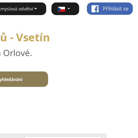
Přihlásit se
ůmyslová odvětví
ů - Vsetín
 Orlové.
yhledávání