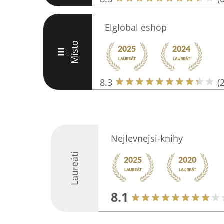
Elglobal eshop
Místo
III
8.3
(
Nejlevnejsi-knihy
Laureáti
8.1