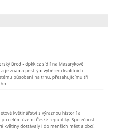
rský Brod - dpkk.cz sídlí na Masarykově
a je známa pestrým výběrem kvalitních
etému působení na trhu, přesahujícímu tři
ho ...
etové květinářství s výraznou historií a
n po celém území České republiky. Společnost
vé květiny dostávaly i do menších měst a obcí,