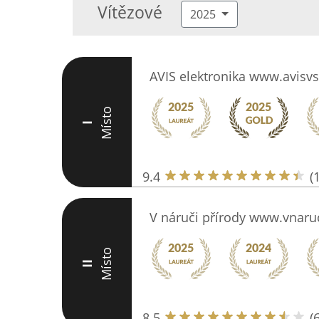
Vítězové
2025
AVIS elektronika www.avisvs
Místo
I
9.4
(
V náruči přírody www.vnaruc
Místo
II
8.5
(6