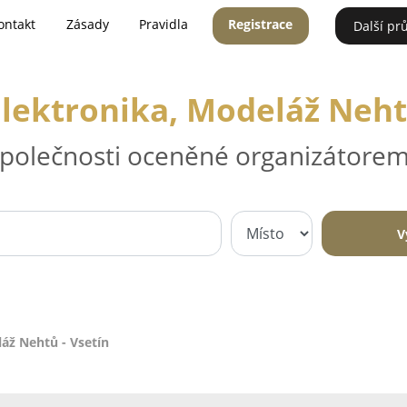
ontakt
Zásady
Pravidla
Registrace
Další pr
lektronika, Modeláž Neht
 společnosti oceněné organizátorem
V
áž Nehtů - Vsetín