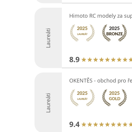
Himoto RC modely za sup
Laureáti
8.9
OKENTĚS - obchod pro ř
Laureáti
9.4