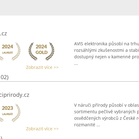
.cz
AVIS elektronika působí na trhu
rozsáhlými zkušenostmi a stabil
dostupný nejen v kamenné prode
...
Zobrazit více >>
102)
iprirody.cz
V náruči přírody působí v obl
sortimentu pečlivě vybraných 
osvědčených výrobců z České r
rozmanité ...
Zobrazit více >>
)