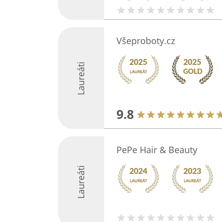
Všeproboty.cz
Laureáti
9.8
PePe Hair & Beauty
Laureáti