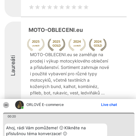
MOTO-OBLECENI.eu
MOTO-OBLECENI.eu se zaměřuje na
Laureáti
prodej i výkup motocyklového oblečení
a příslušenství. Sortiment zahrnuje nové
i použité vybavení pro různé typy
motocyklů, včetně textilních a
kožených bund, kalhot, kombinéz,
přileb, bot, rukavic, vest, ledviňáků ...
9.6
ORLOVÉ E-commerce
Live chat
00:20
Organizátor hlasování
Plebiscyt
Kontakt
Ahoj, rádi Vám pomůžeme! 🙂 Klikněte na
Bright Side Solutions sp. z o.
Vítězové
Kontakt
příslušnou téma konverzace! 🙂
o. sp. k.
Seznam všech