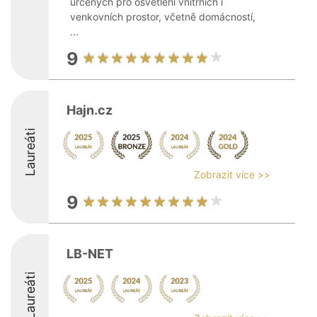
určených pro osvětlení vnitřních i
venkovních prostor, včetně domácností,
...
9
Hajn.cz
Laureáti
Zobrazit více >>
9
LB-NET
Laureáti