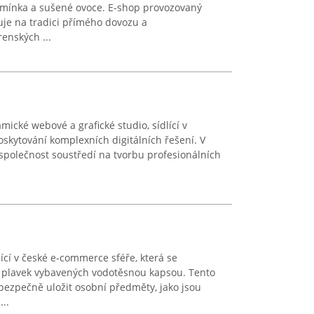
semínka a sušené ovoce. E-shop provozovaný
zuje na tradici přímého dovozu a
enských ...
ické webové a grafické studio, sídlící v
oskytování komplexních digitálních řešení. V
polečnost soustředí na tvorbu profesionálních
cí v české e-commerce sféře, která se
 plavek vybavených vodotěsnou kapsou. Tento
ezpečně uložit osobní předměty, jako jsou
...