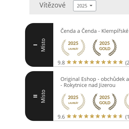
Vítězové
2025
Čenda a Čenda - Klempířské
Místo
I
9.8
(
Original Eshop - obchůdek a
- Rokytnice nad Jizerou
Místo
II
9.6
(