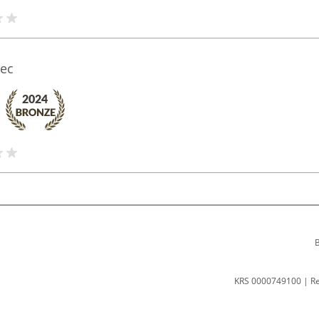
ec
B
KRS 0000749100 | R