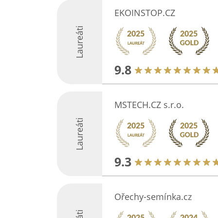
EKOINSTOP.CZ
Laureáti
9.8
MSTECH.CZ s.r.o.
Laureáti
9.3
Ořechy-semínka.cz