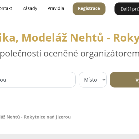
ontakt
Zásady
Pravidla
Registrace
Další pr
ika, Modeláž Nehtů - Roky
 společnosti oceněné organizátorem
V
áž Nehtů - Rokytnice nad Jizerou