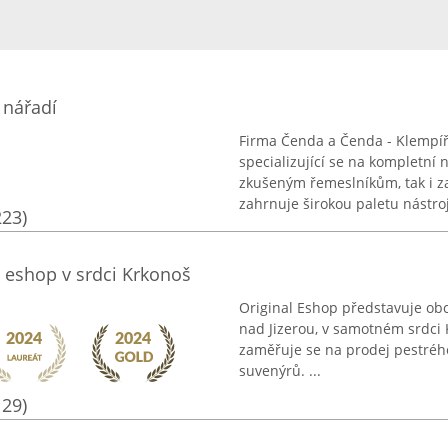
 nářadí
Firma Čenda a Čenda - Klempíř
specializující se na kompletní
zkušeným řemeslníkům, tak i z
zahrnuje širokou paletu nástroj
223)
 eshop v srdci Krkonoš
Original Eshop představuje obc
nad Jizerou, v samotném srdci 
zaměřuje se na prodej pestrého
suvenýrů. ...
129)