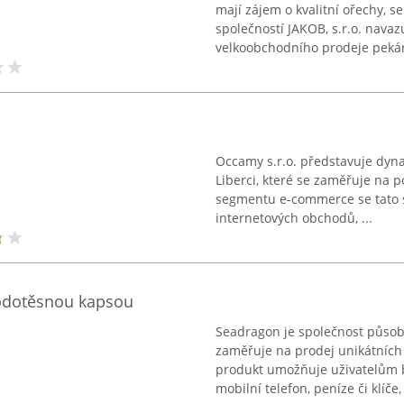
mají zájem o kvalitní ořechy, 
společností JAKOB, s.r.o. nava
velkoobchodního prodeje pekár
Occamy s.r.o. představuje dynam
Liberci, které se zaměřuje na p
segmentu e-commerce se tato s
internetových obchodů, ...
odotěsnou kapsou
Seadragon je společnost působí
zaměřuje na prodej unikátních
produkt umožňuje uživatelům b
mobilní telefon, peníze či klíče, 