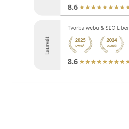
8.6
Tvorba webu & SEO Liber
Laureáti
8.6