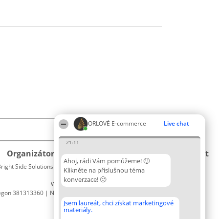
ORLOVÉ E-commerce
Live chat
21:11
Organizátor hlasování
Plebiscyt
Kontakt
Ahoj, rádi Vám pomůžeme! 🙂
right Side Solutions sp. z o. o. sp. k.
Vítězové
Kontakt
Klikněte na příslušnou téma
ul. Ruska 22
Seznam
konverzace! 🙂
Wrocław 50-079
všech
egon 381313360 | NIP 8943132676
laureátů
Zásady
Jsem laureát, chci získat marketingové
materiály.
Pravidla