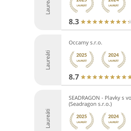
Laureáti
8.3
Occamy s.r.o.
Laureáti
8.7
SEADRAGON - Plavky s v
(Seadragon s.r.o.)
Laureáti