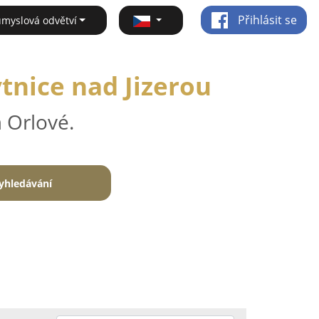
Přihlásit se
ůmyslová odvětví
tnice nad Jizerou
 Orlové.
yhledávání