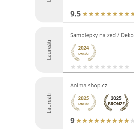
9.5
Samolepky na zeď / Deko
Laureáti
Animalshop.cz
Laureáti
9