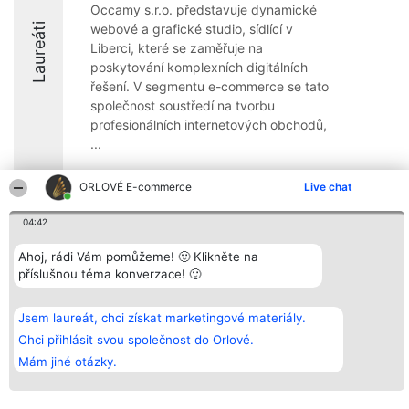
Occamy s.r.o. představuje dynamické
Laureáti
webové a grafické studio, sídlící v
Liberci, které se zaměřuje na
poskytování komplexních digitálních
řešení. V segmentu e-commerce se tato
společnost soustředí na tvorbu
profesionálních internetových obchodů,
...
8.7
ORLOVÉ E-commerce
Live chat
04:42
Organizátor hlasování
Plebiscyt
Kontakt
Ahoj, rádi Vám pomůžeme! 🙂 Klikněte na
Bright Side Solutions sp. z o.
Vítězové
Kontakt
o. sp. k.
Seznam všech
příslušnou téma konverzace! 🙂
ul. Ruska 22
laureátů
Wrocław 50-079
Zásady
KRS 0000749100 | Regon
Pravidla
Jsem laureát, chci získat marketingové materiály.
381313360 | NIP 8943132676
Zásady
Chci přihlásit svou společnost do Orlové.
ochrany
osobních údajů
Mám jiné otázky.