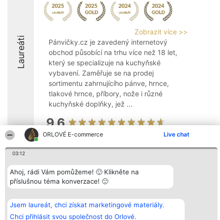
Zobrazit více >>
Laureáti
Pánvičky.cz je zavedený internetový
obchod působící na trhu více než 18 let,
který se specializuje na kuchyňské
vybavení. Zaměřuje se na prodej
sortimentu zahrnujícího pánve, hrnce,
tlakové hrnce, příbory, nože i různé
kuchyňské doplňky, jež ...
9.6
ORLOVÉ E-commerce
Live chat
03:12
Organizátor hlasování
Plebiscyt
Kontakt
Bright Side Solutions sp. z o.
Vítězové
Kontakt
Ahoj, rádi Vám pomůžeme! 🙂 Klikněte na
o. sp. k.
Seznam všech
ul. Ruska 22
laureátů
příslušnou téma konverzace! 🙂
Wrocław 50-079
Zásady
KRS 0000749100 | Regon
Pravidla
381313360 | NIP 8943132676
Zásady
Jsem laureát, chci získat marketingové materiály.
ochrany
Chci přihlásit svou společnost do Orlové.
osobních údajů