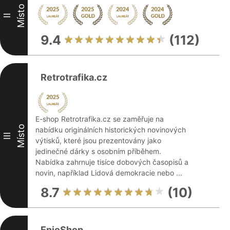
Místo
II
9.4
(112)
Retrotrafika.cz
E-shop Retrotrafika.cz se zaměřuje na
Místo
nabídku originálních historických novinových
III
výtisků, které jsou prezentovány jako
jedinečné dárky s osobním příběhem.
Nabídka zahrnuje tisíce dobových časopisů a
novin, například Lidová demokracie nebo ...
8.7
(10)
EnioShop