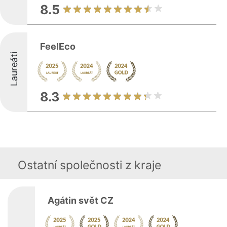
8.5
FeelEco
Laureáti
8.3
Ostatní společnosti z kraje
Agátin svět CZ