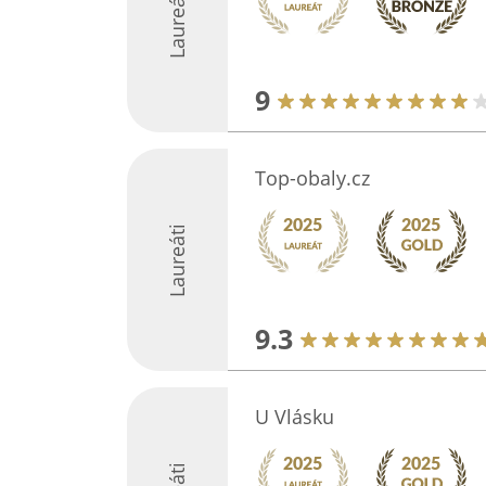
Laureáti
9
Top-obaly.cz
Laureáti
9.3
U Vlásku