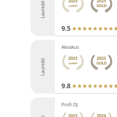
Laureáti
9.5
Akvakus
Laureáti
9.8
Profi DJ