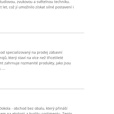
studiovou, zvukovou a světelnou techniku.
 let, což jí umožnilo získat silné postavení i
hod specializovaný na prodej zábavní
ojů, který staví na více než třicetileté
ent zahrnuje rozmanité produkty, jako jsou
 ...
Dokola - obchod bez obalu, který přináší
m na ekologii a kvalitu sortimentu. Tento