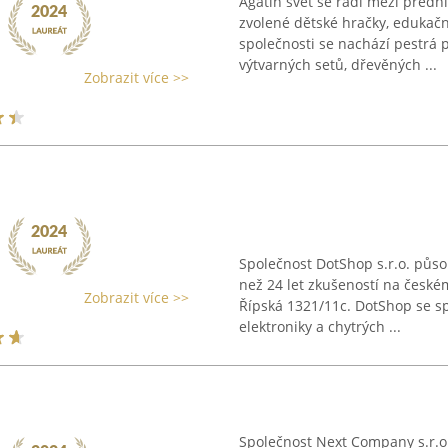
Agátin svět se řadí mezi přední 
zvolené dětské hračky, edukačn
společnosti se nachází pestrá p
výtvarných setů, dřevěných ...
Zobrazit více >>
Společnost DotShop s.r.o. půso
než 24 let zkušeností na českém
Zobrazit více >>
Řípská 1321/11c. DotShop se sp
elektroniky a chytrých ...
Společnost Next Company s.r.o.