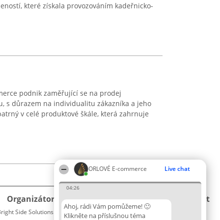
šeností, které získala provozováním kadeřnicko-
erce podnik zaměřující se na prodej
u, s důrazem na individualitu zákazníka a jeho
e patrný v celé produktové škále, která zahrnuje
ORLOVÉ E-commerce
Live chat
04:26
Organizátor hlasování
Plebiscyt
Kontakt
Ahoj, rádi Vám pomůžeme! 🙂
right Side Solutions sp. z o. o. sp. k.
Vítězové
Kontakt
Klikněte na příslušnou téma