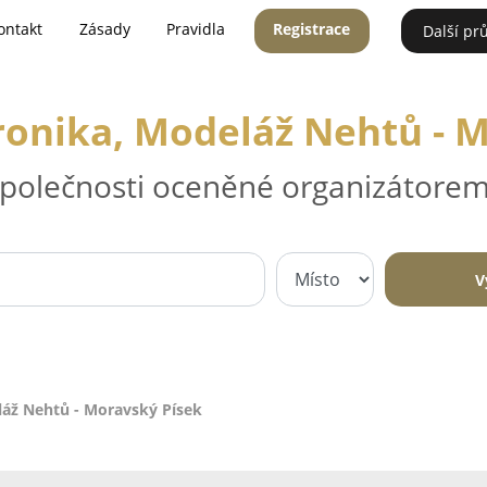
ontakt
Zásady
Pravidla
Registrace
Další pr
ronika, Modeláž Nehtů - 
 společnosti oceněné organizátorem
V
láž Nehtů - Moravský Písek