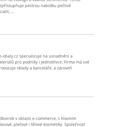
přístupňuje pestrou nabídku pečlivě
lit, ...
-obaly.cz specializuje na usnadnění a
eriálů pro podniky i jednotlivce. Firma má své
provozuje sklady a kanceláře, a zároveň
dborník v oblasti e-commerce, s hlavním
asové, pleťové i tělové kosmetiky. Společnost