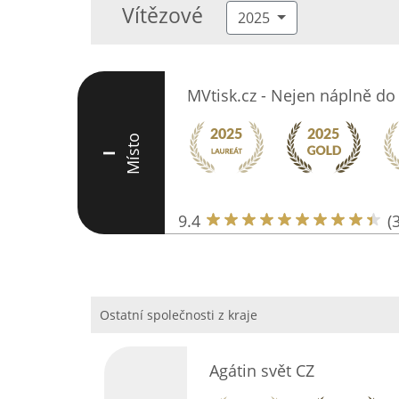
Vítězové
2025
MVtisk.cz - Nejen náplně do 
Místo
I
9.4
(
Ostatní společnosti z kraje
Agátin svět CZ