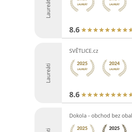
Laureáti
8.6
SVĚTLICE.cz
Laureáti
8.6
Dokola - obchod bez oba