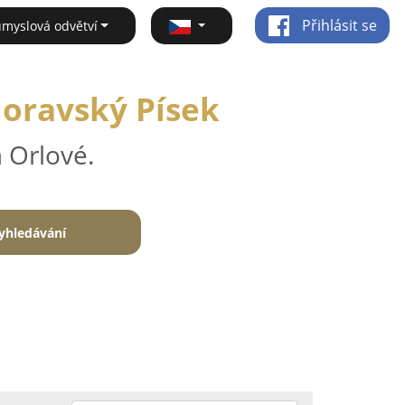
Přihlásit se
ůmyslová odvětví
Moravský Písek
 Orlové.
yhledávání