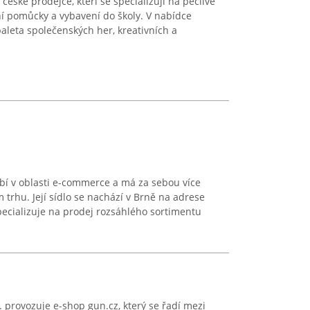
české prodejce, kteří se specializují na pečlivě
í pomůcky a vybavení do školy. V nabídce
aleta společenských her, kreativních a
bí v oblasti e-commerce a má za sebou více
 trhu. Její sídlo se nachází v Brně na adrese
ecializuje na prodej rozsáhlého sortimentu
 provozuje e-shop gun.cz, který se řadí mezi