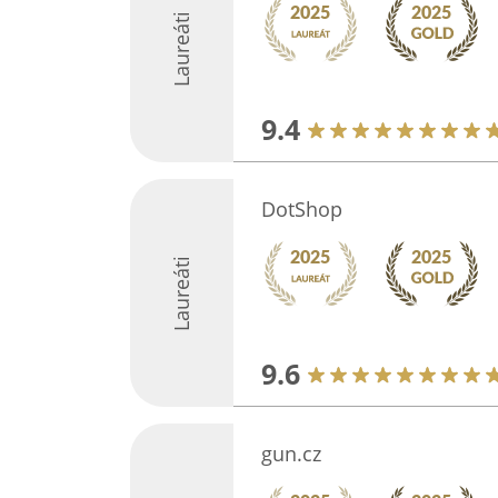
Laureáti
9.4
DotShop
Laureáti
9.6
gun.cz