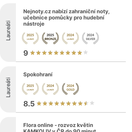
Nejnoty.cz nabízí zahraniční noty,
učebnice pomůcky pro hudební
Laureáti
nástroje
9
Spokohraní
Laureáti
8.5
Flora online - rozvoz květin
KAMKOLIV v ČR do 90 minut