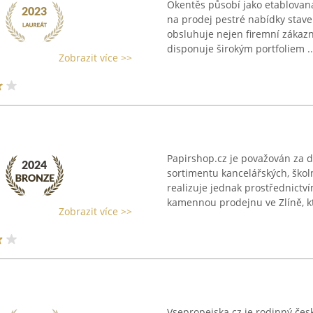
Okentěs působí jako etablovan
na prodej pestré nabídky stav
obsluhuje nejen firemní zákazní
disponuje širokým portfoliem ..
Zobrazit více >>
Papirshop.cz je považován za
sortimentu kancelářských, škol
realizuje jednak prostřednictv
kamennou prodejnu ve Zlíně, kt
Zobrazit více >>
Vsepropejska.cz je rodinný če