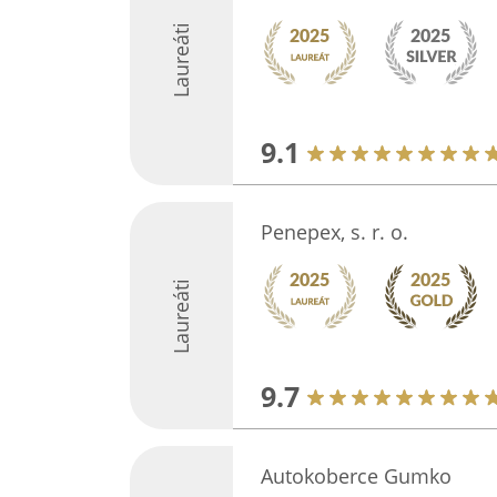
Laureáti
9.1
Penepex, s. r. o.
Laureáti
9.7
Autokoberce Gumko