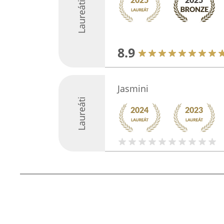
Laureáti
8.9
Jasmini
Laureáti