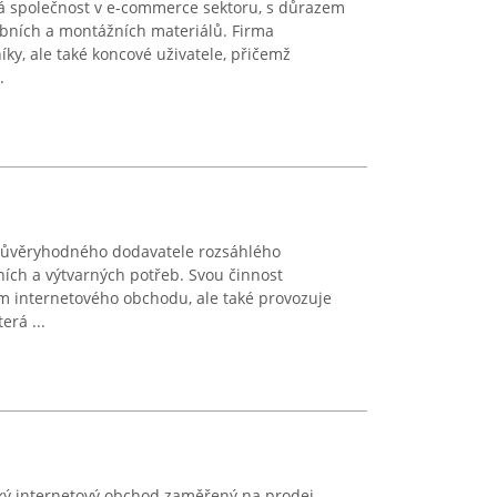
á společnost v e-commerce sektoru, s důrazem
ebních a montážních materiálů. Firma
ky, ale také koncové uživatele, přičemž
.
 důvěryhodného dodavatele rozsáhlého
ních a výtvarných potřeb. Svou činnost
ím internetového obchodu, ale také provozuje
erá ...
ský internetový obchod zaměřený na prodej