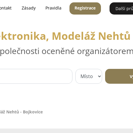
ontakt
Zásady
Pravidla
Registrace
Další pr
ektronika, Modeláž Nehtů 
 společnosti oceněné organizátorem
V
láž Nehtů - Bojkovice