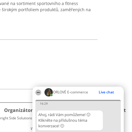
vané na sortiment sportovního a fitness
e širokým portfoliem produktů, zaměřených na
ORLOVÉ E-commerce
Live chat
16:29
Organizátor hlasování
Plebiscyt
Kontakt
Ahoj, rádi Vám pomůžeme! 🙂
right Side Solutions sp. z o. o. sp. k.
Vítězové
Kontakt
Klikněte na příslušnou téma
ul. Ruska 22
Seznam
konverzace! 🙂
Wrocław 50-079
všech