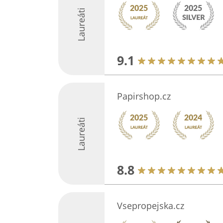
Laureáti
9.1
Papirshop.cz
Laureáti
8.8
Vsepropejska.cz