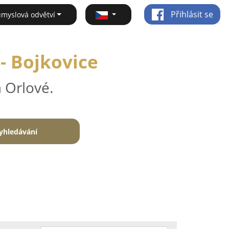
Přihlásit se
ůmyslová odvětví
- Bojkovice
 Orlové.
yhledávání