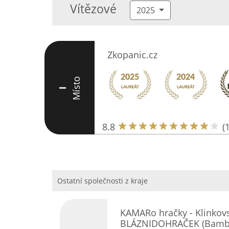
Vítězové
2025
Zkopanic.cz
Místo
I
8.8
(
Ostatní společnosti z kraje
KAMARo hračky - Klinkovs
BLÁZNIDOHRAČEK (Bambu