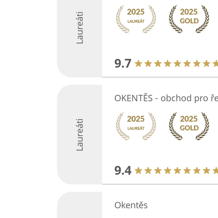
Laureáti
9.7
OKENTĚS - obchod pro ř
Laureáti
9.4
Okentěs