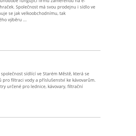
uhodobě fungující firmu zaměřenou na e-
raček. Společnost má svou prodejnu i sídlo ve
nuje se jak velkoobchodnímu, tak
ho výběru ...
 společnost sídlící ve Starém Městě, která se
 pro filtraci vody a příslušenství ke kávovarům.
ltry určené pro lednice, kávovary, filtrační