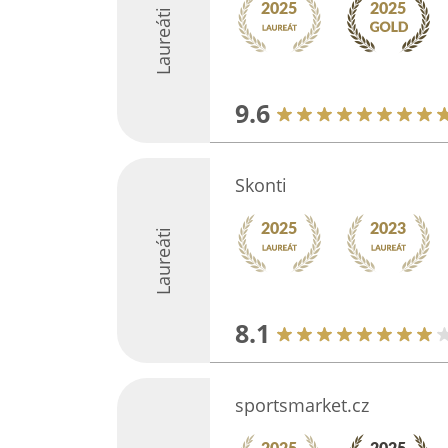
Laureáti
9.6
Skonti
Laureáti
8.1
sportsmarket.cz