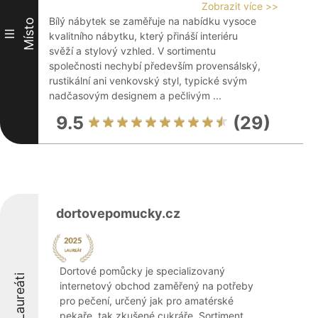
Zobrazit více >>
Bílý nábytek se zaměřuje na nabídku vysoce
Místo
III
kvalitního nábytku, který přináší interiéru
svěží a stylový vzhled. V sortimentu
společnosti nechybí především provensálský,
rustikální ani venkovský styl, typické svým
nadčasovým designem a pečlivým ...
9.5
(29)
dortovepomucky.cz
Dortové pomůcky je specializovaný
Laureáti
internetový obchod zaměřený na potřeby
pro pečení, určený jak pro amatérské
pekaře, tak zkušené cukráře. Sortiment