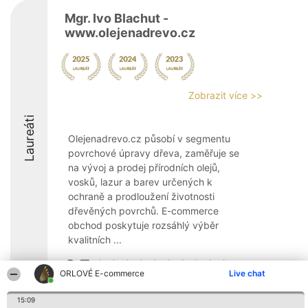
Mgr. Ivo Blachut -
www.olejenadrevo.cz
Zobrazit více >>
Laureáti
Olejenadrevo.cz působí v segmentu
povrchové úpravy dřeva, zaměřuje se
na vývoj a prodej přírodních olejů,
vosků, lazur a barev určených k
ochraně a prodloužení životnosti
dřevěných povrchů. E-commerce
obchod poskytuje rozsáhlý výběr
kvalitních ...
8.7
ORLOVÉ E-commerce
Live chat
15:09