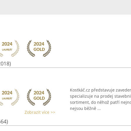
2018)
Kostkáč.cz představuje zaveden
specializuje na prodej stavebn
sortiment, do něhož patří nejno
nejsou běžně ...
Zobrazit více >>
564)