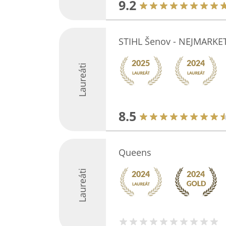
9.2
STIHL Šenov - NEJMARKET 
Laureáti
8.5
Queens
Laureáti