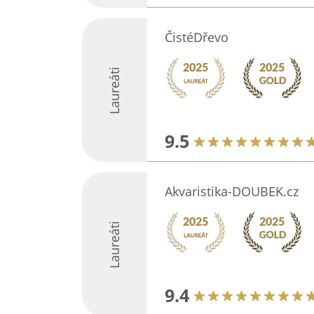
ČistéDřevo
Laureáti
9.5
Akvaristika-DOUBEK.cz
Laureáti
9.4