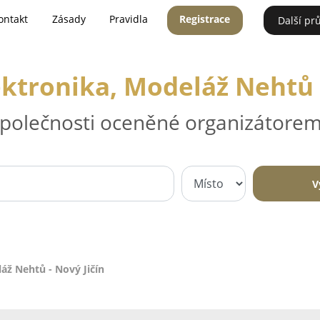
ontakt
Zásady
Pravidla
Registrace
Další pr
ektronika, Modeláž Nehtů -
 společnosti oceněné organizátorem
V
áž Nehtů - Nový Jičín