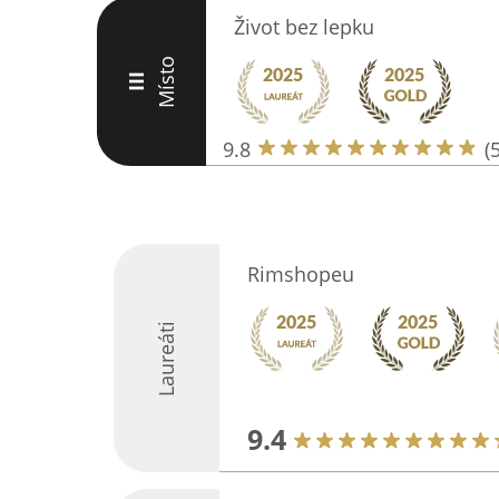
Život bez lepku
Místo
III
9.8
(
Rimshopeu
Laureáti
9.4