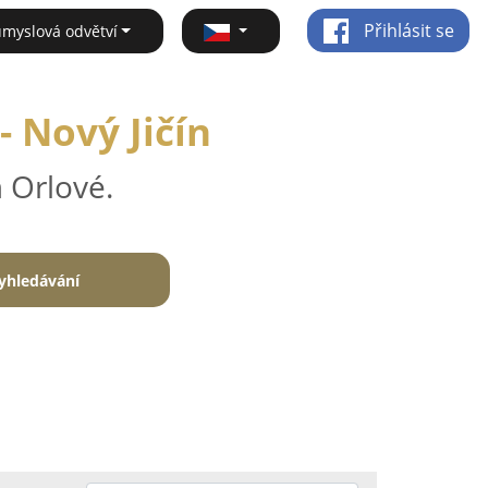
Přihlásit se
ůmyslová odvětví
 Nový Jičín
 Orlové.
yhledávání