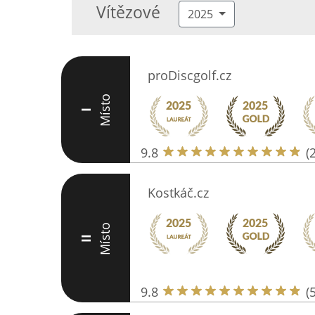
Vítězové
2025
proDiscgolf.cz
Místo
I
9.8
(
Kostkáč.cz
Místo
II
9.8
(