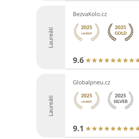
BezvaKolo.cz
Laureáti
9.6
Globalpneu.cz
Laureáti
9.1