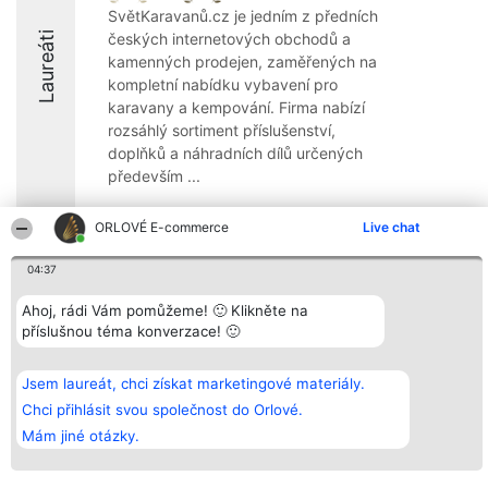
SvětKaravanů.cz je jedním z předních
Laureáti
českých internetových obchodů a
kamenných prodejen, zaměřených na
kompletní nabídku vybavení pro
karavany a kempování. Firma nabízí
rozsáhlý sortiment příslušenství,
doplňků a náhradních dílů určených
především ...
ORLOVÉ E-commerce
Live chat
04:37
Organizátor hlasování
Plebiscyt
Kontakt
Ahoj, rádi Vám pomůžeme! 🙂 Klikněte na
Bright Side Solutions sp. z o.
Vítězové
Kontakt
o. sp. k.
Seznam všech
příslušnou téma konverzace! 🙂
ul. Ruska 22
laureátů
Wrocław 50-079
Zásady
KRS 0000749100 | Regon
Pravidla
Jsem laureát, chci získat marketingové materiály.
381313360 | NIP 8943132676
Zásady
Chci přihlásit svou společnost do Orlové.
ochrany
osobních údajů
Mám jiné otázky.