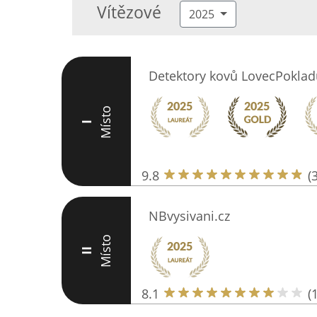
Vítězové
2025
Detektory kovů LovecPoklad
Místo
I
9.8
(
NBvysivani.cz
Místo
II
8.1
(