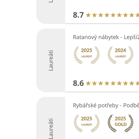
8.7
Ratanový nábytek - Lepší
Laureáti
8.6
Rybářské potřeby - Podb
Laureáti