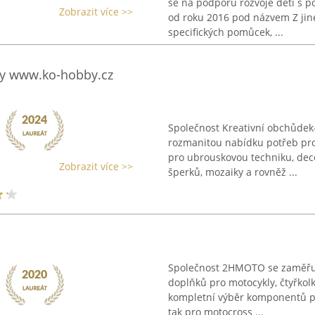
se na podporu rozvoje dětí s p
Zobrazit více >>
od roku 2016 pod názvem Z jiné
specifických pomůcek, ...
by www.ko-hobby.cz
Společnost Kreativní obchůdek
rozmanitou nabídku potřeb pro
pro ubrouskovou techniku, de
Zobrazit více >>
šperků, mozaiky a rovněž ...
Společnost 2HMOTO se zaměřuje
doplňků pro motocykly, čtyřkol
kompletní výběr komponentů pot
tak pro motocross ...