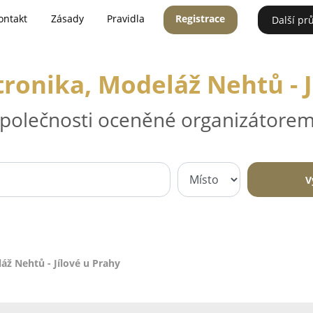
ontakt
Zásady
Pravidla
Registrace
Další pr
tronika, Modeláž Nehtů - J
 společnosti oceněné organizátorem
V
áž Nehtů - Jílové u Prahy