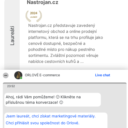
Nastrojan.cz
Nastrojan.cz představuje zavedený
Laureáti
internetový obchod a online prodejní
platformu, která se na trhu profiluje jako
cenově dostupné, bezpečné a
pohodlné místo pro nákup pestrého
sortimentu. Zvláštní pozornost věnuje
nabídce cestovních kufrů a ...
ORLOVÉ E-commerce
Live chat
23:52
Organizátor hlasování
Plebiscyt
Kontakt
Bright Side Solutions sp. z o.
Ahoj, rádi Vám pomůžeme! 🙂 Klikněte na
Vítězové
Kontakt
o. sp. k.
Seznam všech
příslušnou téma konverzace! 🙂
ul. Ruska 22
laureátů
Wrocław 50-079
Zásady
KRS 0000749100 | Regon
Pravidla
Jsem laureát, chci získat marketingové materiály.
381313360 | NIP 8943132676
Zásady
ochrany
Chci přihlásit svou společnost do Orlové.
osobních údajů