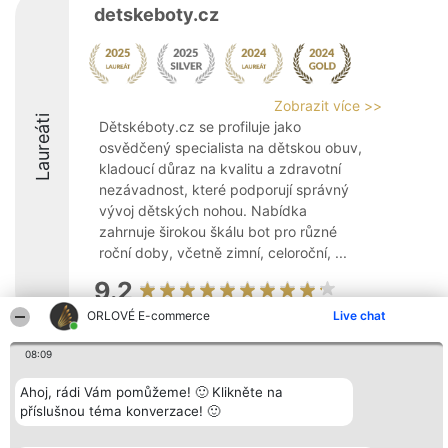
detskeboty.cz
Zobrazit více >>
Laureáti
Dětskéboty.cz se profiluje jako
osvědčený specialista na dětskou obuv,
kladoucí důraz na kvalitu a zdravotní
nezávadnost, které podporují správný
vývoj dětských nohou. Nabídka
zahrnuje širokou škálu bot pro různé
roční doby, včetně zimní, celoroční, ...
9.2
ORLOVÉ E-commerce
Live chat
08:09
Organizátor hlasování
Plebiscyt
Kontakt
Bright Side Solutions sp. z o.
Vítězové
Kontakt
o. sp. k.
Ahoj, rádi Vám pomůžeme! 🙂 Klikněte na
Seznam všech
ul. Ruska 22
laureátů
příslušnou téma konverzace! 🙂
Wrocław 50-079
Zásady
KRS 0000749100 | Regon
Pravidla