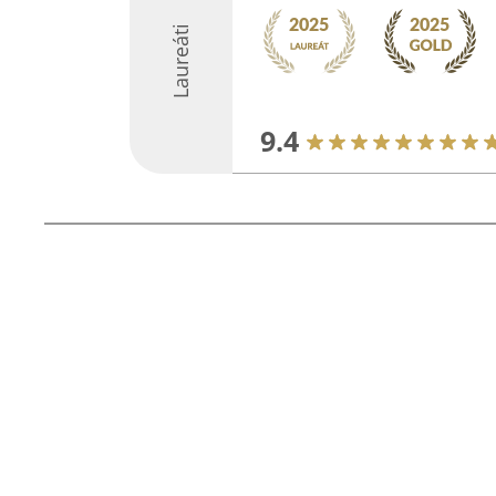
Laureáti
9.4