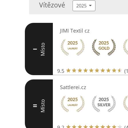
Vítězové
2025
JIMI Textil cz
Místo
I
9.5
(
Sattlerei.cz
Místo
II
9.2
(