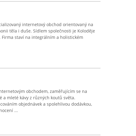
ializovaný internetový obchod orientovaný na
nii těla i duše. Sídlem společnosti je Koloděje
 Firma staví na integrálním a holistickém
internetovým obchodem, zaměřujícím se na
é a mleté kávy z různých koutů světa.
acováním objednávek a spolehlivou dodávkou,
ocení ...