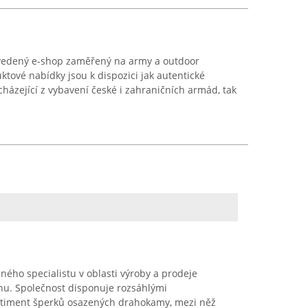
vedený e-shop zaměřený na army a outdoor
ktové nabídky jsou k dispozici jak autentické
ázející z vybavení české i zahraničních armád, tak
ého specialistu v oblasti výroby a prodeje
hu. Společnost disponuje rozsáhlými
ortiment šperků osazených drahokamy, mezi něž