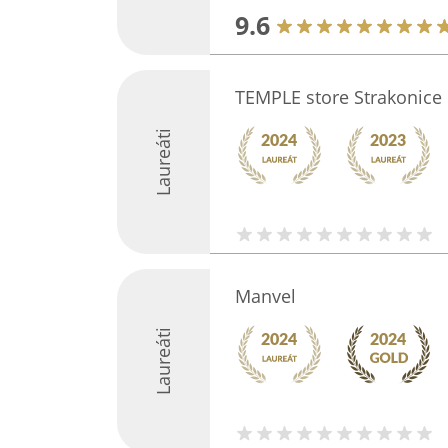
9.6
TEMPLE store Strakonice
Laureáti
Manvel
Laureáti