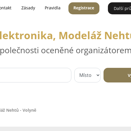
ontakt
Zásady
Pravidla
Registrace
Další pr
lektronika, Modeláž Neht
 společnosti oceněné organizátorem
V
láž Nehtů - Volyně