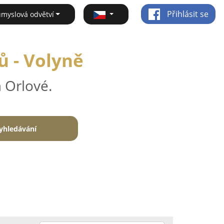
Přihlásit se
ůmyslová odvětví
ů - Volyně
 Orlové.
yhledávání