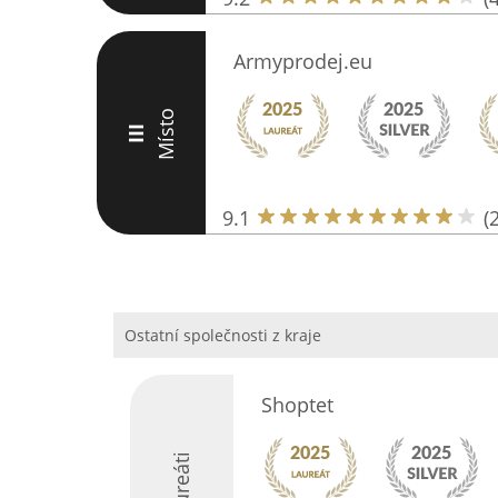
Armyprodej.eu
Místo
III
9.1
(
Ostatní společnosti z kraje
Shoptet
Laureáti