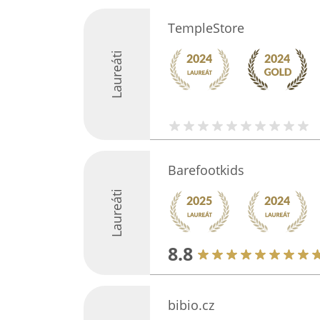
TempleStore
Laureáti
Barefootkids
Laureáti
8.8
bibio.cz