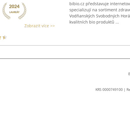
bibio.cz představuje internet
specializují na sortiment zdravé
Vodňanských Svobodných Horác
kvalitních bio produktů ...
Zobrazit více >>
B
KRS 0000749100 | R