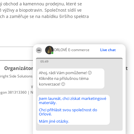
ový obchod a kamennou prodejnu, které se
 výživy a biopotravin. Společnost sídlí ve
h a zaměřuje se na nabídku širšího spektra
ORLOVÉ E-commerce
Live chat
05:49
Organizátor hlasování
Plebiscyt
Kontakt
Ahoj, rádi Vám pomůžeme! 🙂
right Side Solutions sp. z o. o. sp. k.
Vítězové
Kontakt
Klikněte na příslušnou téma
ul. Ruska 22
Seznam
konverzace! 🙂
Wrocław 50-079
všech
egon 381313360 | NIP 8943132676
laureátů
Zásady
Jsem laureát, chci získat marketingové
materiály.
Pravidla
Zásady
Chci přihlásit svou společnost do
Orlové.
ochrany
osobních
Mám jiné otázky.
údajů