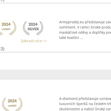
Armyprodej.eu představuje za
sortiment. V rámci široké produ
maskáčové oděvy a doplňky poch
také kvalitní ...
Zobrazit více >>
23)
A-diamond představuje uznávan
luxusních šperků na českém tr
zkušenostmi a nabízí široký s