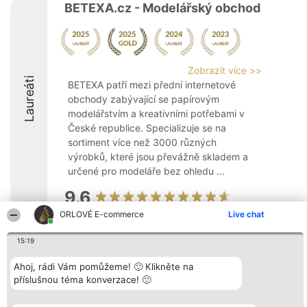
BETEXA.cz - Modelářský obchod
Zobrazit více >>
Laureáti
BETEXA patří mezi přední internetové
obchody zabývající se papírovým
modelářstvím a kreativními potřebami v
České republice. Specializuje se na
sortiment více než 3000 různých
výrobků, které jsou převážně skladem a
určené pro modeláře bez ohledu ...
9.6
ORLOVÉ E-commerce
Live chat
15:19
Organizátor hlasování
Plebiscyt
Kontakt
Bright Side Solutions sp. z o.
Vítězové
Kontakt
o. sp. k.
Ahoj, rádi Vám pomůžeme! 🙂 Klikněte na
Seznam všech
ul. Ruska 22
laureátů
příslušnou téma konverzace! 🙂
Wrocław 50-079
Zásady
KRS 0000749100 | Regon
Pravidla
381313360 | NIP 8943132676
Zásady