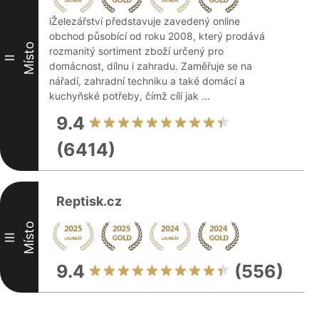
iŽelezářství představuje zavedený online
obchod působící od roku 2008, který prodává
Místo
rozmanitý sortiment zboží určený pro
II
domácnost, dílnu i zahradu. Zaměřuje se na
nářadí, zahradní techniku a také domácí a
kuchyňské potřeby, čímž cílí jak ...
9.4
(6414)
Reptisk.cz
Místo
III
9.4
(556)