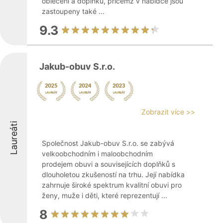
oblečení a doplňků, přičemž v nabídce jsou
zastoupeny také ...
9.3
Jakub-obuv S.r.o.
Zobrazit více >>
Laureáti
Společnost Jakub-obuv S.r.o. se zabývá
velkoobchodním i maloobchodním
prodejem obuvi a souvisejících doplňků s
dlouholetou zkušeností na trhu. Její nabídka
zahrnuje široké spektrum kvalitní obuvi pro
ženy, muže i děti, které reprezentují ...
8