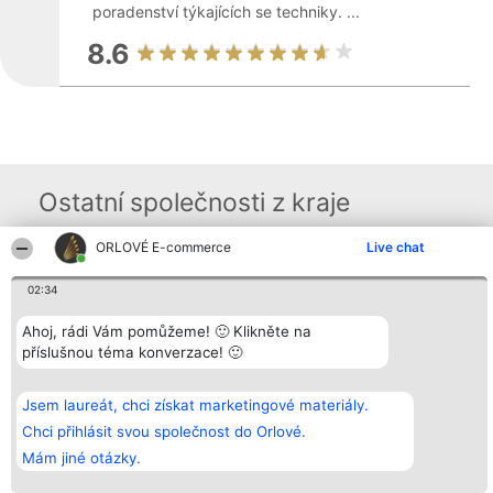
poradenství týkajících se techniky. ...
8.6
Ostatní společnosti z kraje
ORLOVÉ E-commerce
Live chat
Organizátor hlasování
Plebiscyt
Kontakt
02:34
Bright Side Solutions sp. z o.
Vítězové
Kontakt
o. sp. k.
Seznam všech
ul. Ruska 22
laureátů
Ahoj, rádi Vám pomůžeme! 🙂 Klikněte na
Wrocław 50-079
Zásady
příslušnou téma konverzace! 🙂
KRS 0000749100 | Regon
Pravidla
381313360 | NIP 8943132676
Zásady
ochrany
Jsem laureát, chci získat marketingové materiály.
osobních údajů
Chci přihlásit svou společnost do Orlové.
Mám jiné otázky.