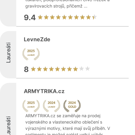
gravírovacích strojů, přičemž ...
9.4
LevneZde
Laureáti
8
ARMYTRIKA.cz
ARMYTRIKA.cz se zaměřuje na prodej
Laureáti
vojenského a vlasteneckého oblečení s
výraznými motivy, které mají svůj příběh. V
sortimentu je možné nalézt velký výběr