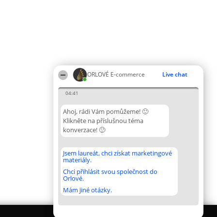
ORLOVÉ E-commerce
Live chat
04:41
Ahoj, rádi Vám pomůžeme! 🙂
Klikněte na příslušnou téma
konverzace! 🙂
Jsem laureát, chci získat marketingové
materiály.
Chci přihlásit svou společnost do
Orlové.
Mám jiné otázky.