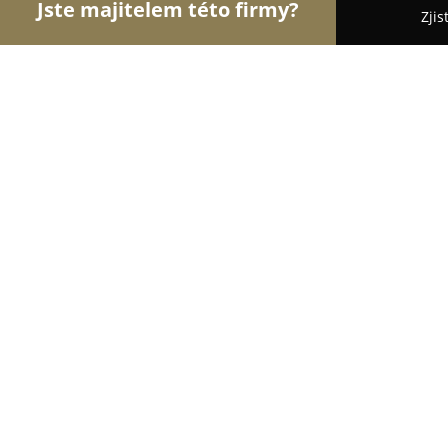
Jste majitelem této firmy?
Zjis
Orlové E-commerce
Eshopy, Elektronika, Model
KERBO shop - módní oblečení pro vo
9.7
(1019)
Jablonec nad Nisou, Liberecká 1237/1
Zobrazit telefonní číslo