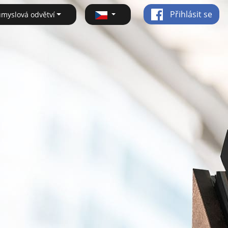
Přihlásit se
ůmyslová odvětví