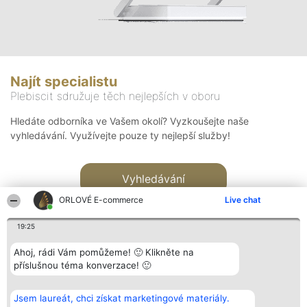
Najít specialistu
Plebiscit sdružuje těch nejlepších v oboru
Hledáte odborníka ve Vašem okolí? Vyzkoušejte naše
vyhledávání. Využívejte pouze ty nejlepší služby!
Vyhledávání
ORLOVÉ E-commerce
Live chat
19:25
Ahoj, rádi Vám pomůžeme! 🙂 Klikněte na
příslušnou téma konverzace! 🙂
Organizátor hlasování
Plebiscyt
Kontakt
Bright Side Solutions sp. z o.
Vítězové
Kontakt
Jsem laureát, chci získat marketingové materiály.
o. sp. k.
Seznam všech