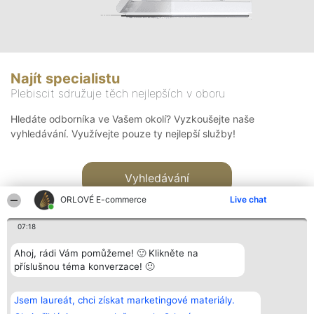
Najít specialistu
Plebiscit sdružuje těch nejlepších v oboru
Hledáte odborníka ve Vašem okolí? Vyzkoušejte naše
vyhledávání. Využívejte pouze ty nejlepší služby!
Vyhledávání
ORLOVÉ E-commerce
Live chat
07:18
Ahoj, rádi Vám pomůžeme! 🙂 Klikněte na
příslušnou téma konverzace! 🙂
Organizátor hlasování
Plebiscyt
Kontakt
Bright Side Solutions sp. z o.
Vítězové
Kontakt
Jsem laureát, chci získat marketingové materiály.
o. sp. k.
Seznam všech
ul. Ruska 22
laureátů