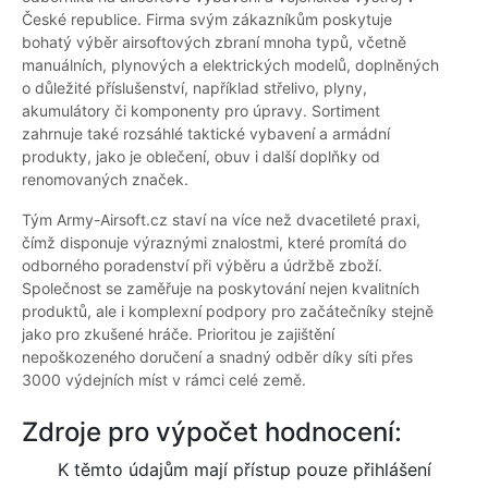
České republice. Firma svým zákazníkům poskytuje
bohatý výběr airsoftových zbraní mnoha typů, včetně
manuálních, plynových a elektrických modelů, doplněných
o důležité příslušenství, například střelivo, plyny,
akumulátory či komponenty pro úpravy. Sortiment
zahrnuje také rozsáhlé taktické vybavení a armádní
produkty, jako je oblečení, obuv i další doplňky od
renomovaných značek.
Tým Army-Airsoft.cz staví na více než dvacetileté praxi,
čímž disponuje výraznými znalostmi, které promítá do
odborného poradenství při výběru a údržbě zboží.
Společnost se zaměřuje na poskytování nejen kvalitních
produktů, ale i komplexní podpory pro začátečníky stejně
jako pro zkušené hráče. Prioritou je zajištění
nepoškozeného doručení a snadný odběr díky síti přes
3000 výdejních míst v rámci celé země.
Zdroje pro výpočet hodnocení:
K těmto údajům mají přístup pouze přihlášení