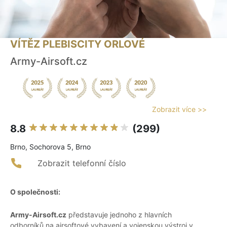
VÍTĚZ PLEBISCITY ORLOVÉ
Army-Airsoft.cz
Zobrazit více >>
8.8
(299)
Brno, Sochorova 5, Brno
Zobrazit telefonní číslo
O společnosti:
Army-Airsoft.cz
představuje jednoho z hlavních
odborníků na airsoftové vybavení a vojenskou výstroj v