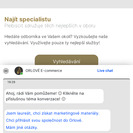
Najít specialistu
Plebiscit sdružuje těch nejlepších v oboru
Hledáte odborníka ve Vašem okolí? Vyzkoušejte naše
vyhledávání. Využívejte pouze ty nejlepší služby!
Vyhledávání
ORLOVÉ E-commerce
Live chat
19:29
Ahoj, rádi Vám pomůžeme! 🙂 Klikněte na
příslušnou téma konverzace! 🙂
Organizátor hlasování
Plebiscyt
Kontakt
Bright Side Solutions sp. z o.
Vítězové
Kontakt
Jsem laureát, chci získat marketingové materiály.
o. sp. k.
Seznam všech
ul. Ruska 22
laureátů
Chci přihlásit svou společnost do Orlové.
Wrocław 50-079
Zásady
Mám jiné otázky.
KRS 0000749100 | Regon
Pravidla
381313360 | NIP 8943132676
Zásady