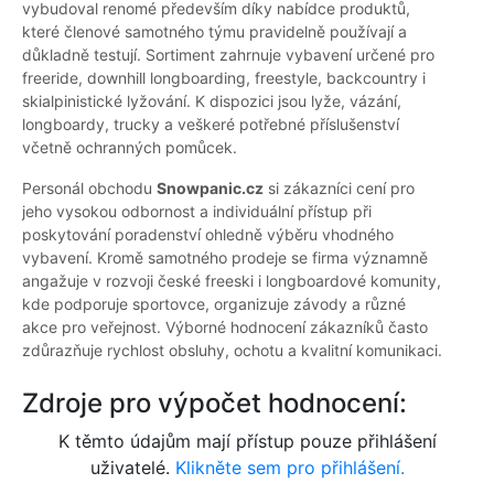
vybudoval renomé především díky nabídce produktů,
které členové samotného týmu pravidelně používají a
důkladně testují. Sortiment zahrnuje vybavení určené pro
freeride, downhill longboarding, freestyle, backcountry i
skialpinistické lyžování. K dispozici jsou lyže, vázání,
longboardy, trucky a veškeré potřebné příslušenství
včetně ochranných pomůcek.
Personál obchodu
Snowpanic.cz
si zákazníci cení pro
jeho vysokou odbornost a individuální přístup při
poskytování poradenství ohledně výběru vhodného
vybavení. Kromě samotného prodeje se firma významně
angažuje v rozvoji české freeski i longboardové komunity,
kde podporuje sportovce, organizuje závody a různé
akce pro veřejnost. Výborné hodnocení zákazníků často
zdůrazňuje rychlost obsluhy, ochotu a kvalitní komunikaci.
Zdroje pro výpočet hodnocení:
K těmto údajům mají přístup pouze přihlášení
uživatelé.
Klikněte sem pro přihlášení.