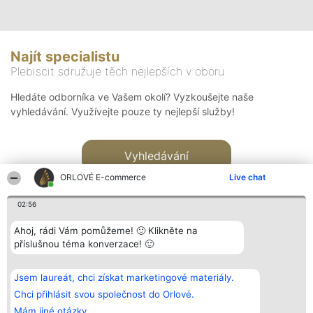
Najít specialistu
Plebiscit sdružuje těch nejlepších v oboru
Hledáte odborníka ve Vašem okolí? Vyzkoušejte naše
vyhledávání. Využívejte pouze ty nejlepší služby!
Vyhledávání
ORLOVÉ E-commerce
Live chat
02:56
Ahoj, rádi Vám pomůžeme! 🙂 Klikněte na
příslušnou téma konverzace! 🙂
Organizátor hlasování
Plebiscyt
Kontakt
Bright Side Solutions sp. z o.
Vítězové
Kontakt
Jsem laureát, chci získat marketingové materiály.
o. sp. k.
Seznam všech
ul. Ruska 22
laureátů
Chci přihlásit svou společnost do Orlové.
Wrocław 50-079
Zásady
Mám jiné otázky.
KRS 0000749100 | Regon
Pravidla