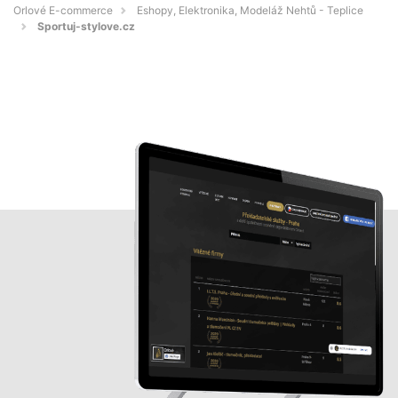
Orlové E-commerce
Eshopy, Elektronika, Modeláž Nehtů - Teplice
Sportuj-stylove.cz