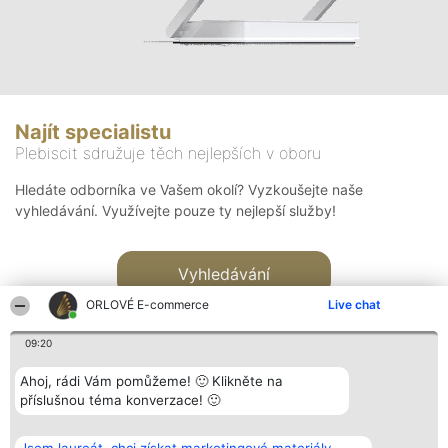
Najít specialistu
Plebiscit sdružuje těch nejlepších v oboru
Hledáte odborníka ve Vašem okolí? Vyzkoušejte naše
vyhledávání. Využívejte pouze ty nejlepší služby!
Vyhledávání
ORLOVÉ E-commerce
Live chat
09:20
Ahoj, rádi Vám pomůžeme! 🙂 Klikněte na
příslušnou téma konverzace! 🙂
Organizátor hlasování
Plebiscyt
Kontakt
Bright Side Solutions sp. z o.
Vítězové
Kontakt