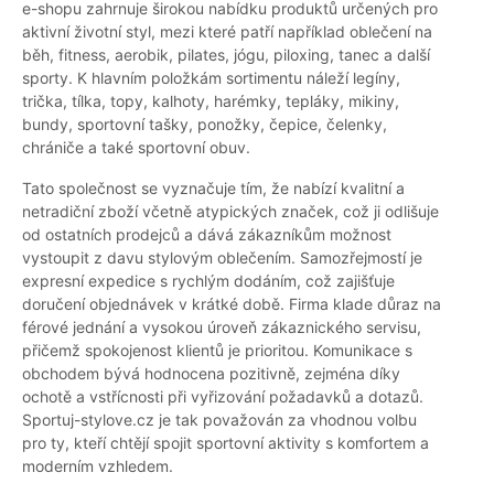
e-shopu zahrnuje širokou nabídku produktů určených pro
aktivní životní styl, mezi které patří například oblečení na
běh, fitness, aerobik, pilates, jógu, piloxing, tanec a další
sporty. K hlavním položkám sortimentu náleží legíny,
trička, tílka, topy, kalhoty, harémky, tepláky, mikiny,
bundy, sportovní tašky, ponožky, čepice, čelenky,
chrániče a také sportovní obuv.
Tato společnost se vyznačuje tím, že nabízí kvalitní a
netradiční zboží včetně atypických značek, což ji odlišuje
od ostatních prodejců a dává zákazníkům možnost
vystoupit z davu stylovým oblečením. Samozřejmostí je
expresní expedice s rychlým dodáním, což zajišťuje
doručení objednávek v krátké době. Firma klade důraz na
férové jednání a vysokou úroveň zákaznického servisu,
přičemž spokojenost klientů je prioritou. Komunikace s
obchodem bývá hodnocena pozitivně, zejména díky
ochotě a vstřícnosti při vyřizování požadavků a dotazů.
Sportuj-stylove.cz je tak považován za vhodnou volbu
pro ty, kteří chtějí spojit sportovní aktivity s komfortem a
moderním vzhledem.