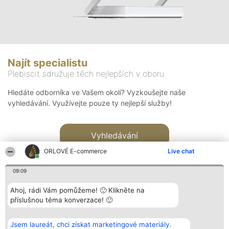
Najít specialistu
Plebiscit sdružuje těch nejlepších v oboru
Hledáte odborníka ve Vašem okolí? Vyzkoušejte naše
vyhledávání. Využívejte pouze ty nejlepší služby!
Vyhledávání
ORLOVÉ E-commerce
Live chat
09:09
Ahoj, rádi Vám pomůžeme! 🙂 Klikněte na
příslušnou téma konverzace! 🙂
Organizátor hlasování
Plebiscyt
Kontakt
Bright Side Solutions sp. z o.
Vítězové
Kontakt
Jsem laureát, chci získat marketingové materiály.
o. sp. k.
Seznam všech