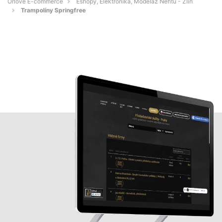
Orlové E-commerce
Eshopy, Elektronika, Modeláž Nehtů - Zlín
Trampolíny Springfree