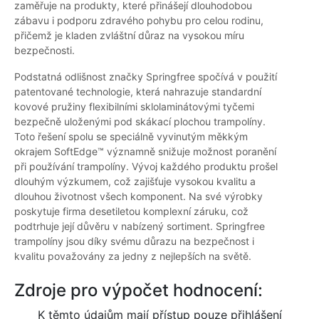
zaměřuje na produkty, které přinášejí dlouhodobou
zábavu i podporu zdravého pohybu pro celou rodinu,
přičemž je kladen zvláštní důraz na vysokou míru
bezpečnosti.
Podstatná odlišnost značky Springfree spočívá v použití
patentované technologie, která nahrazuje standardní
kovové pružiny flexibilními sklolaminátovými tyčemi
bezpečně uloženými pod skákací plochou trampolíny.
Toto řešení spolu se speciálně vyvinutým měkkým
okrajem SoftEdge™ významně snižuje možnost poranění
při používání trampolíny. Vývoj každého produktu prošel
dlouhým výzkumem, což zajišťuje vysokou kvalitu a
dlouhou životnost všech komponent. Na své výrobky
poskytuje firma desetiletou komplexní záruku, což
podtrhuje její důvěru v nabízený sortiment. Springfree
trampolíny jsou díky svému důrazu na bezpečnost i
kvalitu považovány za jedny z nejlepších na světě.
Zdroje pro výpočet hodnocení:
K těmto údajům mají přístup pouze přihlášení