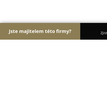
Jste majitelem této firmy?
Zjis
Orlové E-commerce
Eshopy, Elektronika, Modelá
Svět hologramů
9.6
(5020)