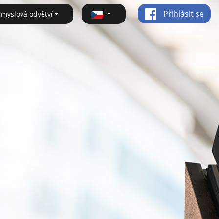
Přihlásit se
ůmyslová odvětví