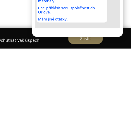
materiály.
Chci přihlásit svou společnost do
Orlové.
Mám jiné otázky.
Zjistit
vychutnat Váš úspěch.
chle se rozvíjející internetový obchod působící v
 zaměření spočívá v prodeji a pronájmu moderních
žeb zaměřených na 3D projekce. Společnost se na
ací, díky níž nabízí nejnovější vizuální technologie