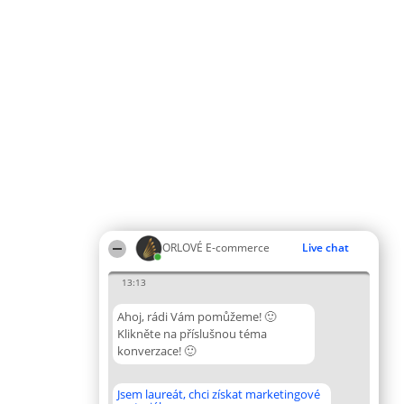
ORLOVÉ E-commerce
Live chat
13:13
Ahoj, rádi Vám pomůžeme! 🙂
Klikněte na příslušnou téma
konverzace! 🙂
Jsem laureát, chci získat marketingové