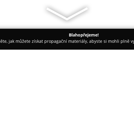
Blahopřejeme!
těte, jak můžete získat propagační materiály, abyste si mohli plně 
ž Nehtů - Český Těšín
Svět hologramů
O společnosti:
Svět hologramů
představuje ry
České republice, jehož hlavní
holografických produktů a slu
trhu výrazně liší svou specializ
zákazníkům přímo domů.