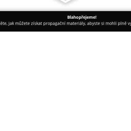
Blahopřejeme!
těte, jak můžete získat propagační materiály, abyste si mohli plně 
ž Nehtů - Mladá Boleslav
SYMBIOTICKY.CZ
O společnosti:
Symbioticky.cz
představuje če
pečlivě volené produkty podpo
každodenním životě. Nabídka z
různých částí světa, například s
minerálů, meditační esence, a
a dekorační doplňky navozující
inspirovaných filozofií Feng Shu
Cílem společnosti Symbioticky.c