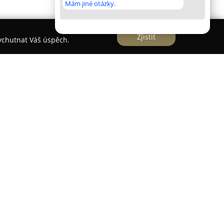
Mám jiné otázky.
Zjistit
vychutnat Váš úspěch.
ský rodinný internetový obchod zaměřený na
rující pohodu a harmonii v domácnosti i
ahrnuje rozmanité a jedinečné artikly dovezené z
vícny z onyxu a Capiz perleti, svíčky, šperky z
romaterapeutické předměty, přírodní vykuřovadla
 útulnou atmosféru, včetně lapačů slunce
i.
z je vytvořit prostor, ke kterému se zákazníci rádi