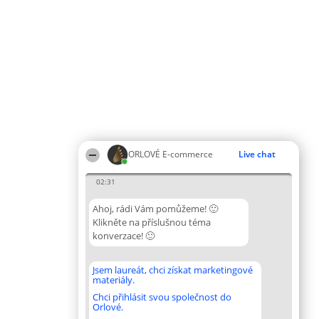
ORLOVÉ E-commerce
Live chat
02:31
Ahoj, rádi Vám pomůžeme! 🙂
Klikněte na příslušnou téma
konverzace! 🙂
Jsem laureát, chci získat marketingové
materiály.
Chci přihlásit svou společnost do
Orlové.