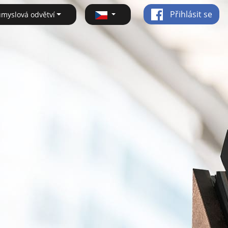
Přihlásit se
ůmyslová odvětví