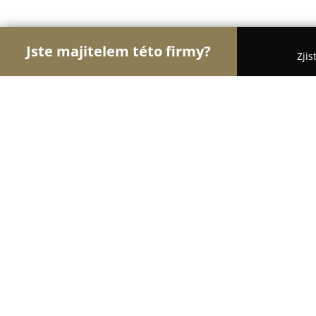
Jste majitelem této firmy?
Zjis
Orlové E-commerce
Eshopy, Elektronika, Modelá
SYMBIOTICKY.CZ
9.7
(212)
Mladá Boleslav, Vinecká 1
Zobrazit telefonní číslo