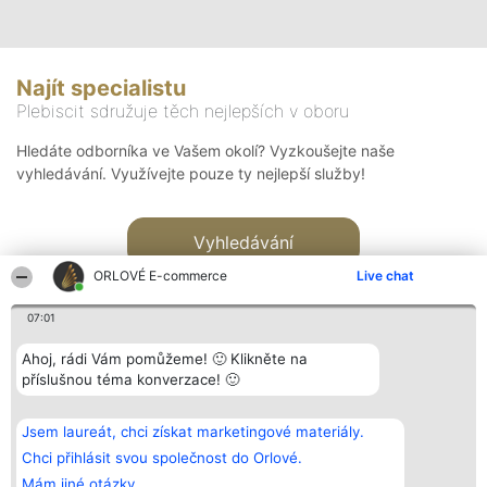
Najít specialistu
Plebiscit sdružuje těch nejlepších v oboru
Hledáte odborníka ve Vašem okolí? Vyzkoušejte naše
vyhledávání. Využívejte pouze ty nejlepší služby!
Vyhledávání
ORLOVÉ E-commerce
Live chat
07:01
Ahoj, rádi Vám pomůžeme! 🙂 Klikněte na
příslušnou téma konverzace! 🙂
Organizátor hlasování
Plebiscyt
Kontakt
Bright Side Solutions sp. z o.
Vítězové
Kontakt
Jsem laureát, chci získat marketingové materiály.
o. sp. k.
Seznam všech
ul. Ruska 22
laureátů
Chci přihlásit svou společnost do Orlové.
Wrocław 50-079
Zásady
Mám jiné otázky.
KRS 0000749100 | Regon
Pravidla