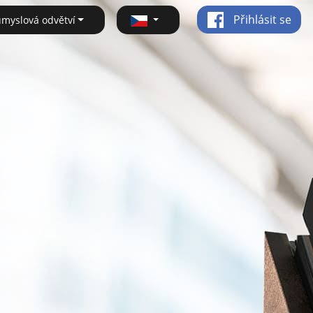
Přihlásit se
ůmyslová odvětví