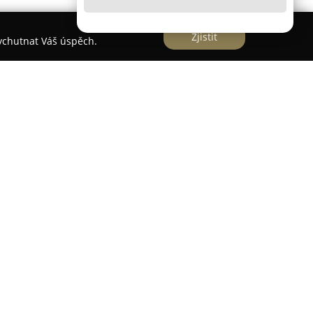
Zjistit
vychutnat Váš úspěch.
st, která působí od roku 2009 a specializuje se
o osvětlení. Sortiment zahrnuje různé LED pásky,
ecí zdroje i další komponenty, které jsou vhodné
. Firma se soustředí na inovativní a energeticky
ňují významné finanční úspory. Nabídka je
níků, od jednotlivců po profesionální subjekty, a
telnou cenu.
ozsáhlým skladovým zásobám, které umožňují
ví zboží, obvykle během dvou pracovních dní.