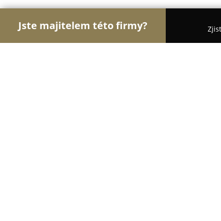
Jste majitelem této firmy?
Zjis
Orlové E-commerce
Eshopy, Elektronika, Model
T-LED - LED osvětlení
8.6
(654)
Praha, Prague
Zobrazit telefonní číslo