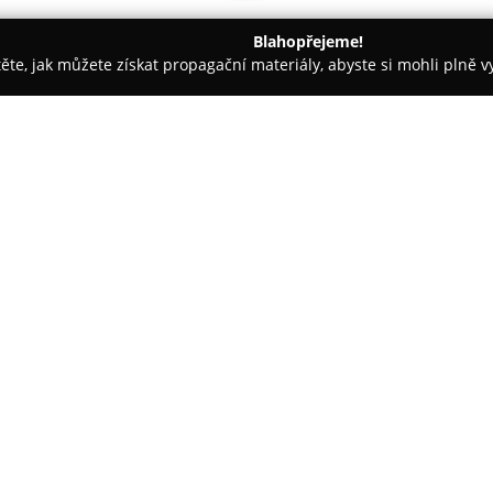
Blahopřejeme!
těte, jak můžete získat propagační materiály, abyste si mohli plně 
áž Nehtů - Praha
T-LED - LED osvětlení
O společnosti:
T-LED
je česká rodinná společno
na LED technologie a řešení pr
panely, žárovky, zářivky, napáj
pro vnitřní i venkovní osvětlení
efektivní produkty, které umož
zaměřena na široký okruh zákaz
klade důraz na kvalitu za přija
Tato společnost vyniká díky r
svižné dodání i většího množst