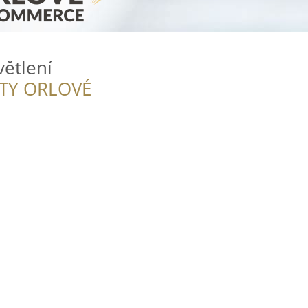
větlení
ITY ORLOVÉ