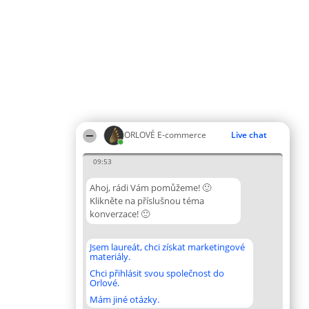
ORLOVÉ E-commerce
Live chat
09:53
Ahoj, rádi Vám pomůžeme! 🙂
Klikněte na příslušnou téma
konverzace! 🙂
Jsem laureát, chci získat marketingové
materiály.
Chci přihlásit svou společnost do
Orlové.
Mám jiné otázky.