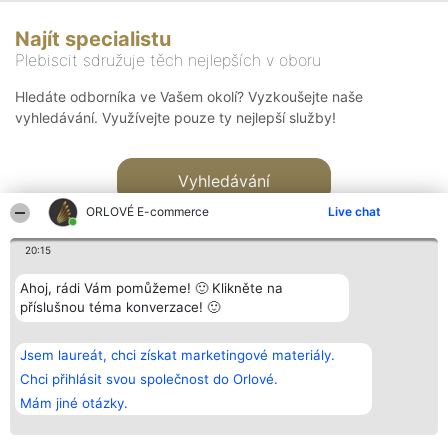
Najít specialistu
Plebiscit sdružuje těch nejlepších v oboru
Hledáte odborníka ve Vašem okolí? Vyzkoušejte naše
vyhledávání. Využívejte pouze ty nejlepší služby!
Vyhledávání
ORLOVÉ E-commerce
Live chat
20:15
Ahoj, rádi Vám pomůžeme! 🙂 Klikněte na
příslušnou téma konverzace! 🙂
Organizátor hlasování
Plebiscyt
Kontakt
Bright Side Solutions sp. z o.
Vítězové
Kontakt
Jsem laureát, chci získat marketingové materiály.
o. sp. k.
Seznam všech
ul. Ruska 22
laureátů
Chci přihlásit svou společnost do Orlové.
Wrocław 50-079
Zásady
Mám jiné otázky.
KRS 0000749100 | Regon
Pravidla
381313360 | NIP 8943132676
Zásady
ochrany
osobních údajů