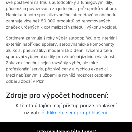
své postavení na trhu s autodoplňky a tuningovými díly,
přičemž je považována za jednoho z průkopníků v oboru.
Nabídka tohoto specializovaného internetového obchodu
zahrnuje více než 50 000 produktů od renomovaných
značek určených k optimalizaci vzhledu i výkonu vozidel.
Sortiment zahrnuje široký výběr autodoplňků pro interiér i
exteriér, například spoilery, aerodynamické komponenty,
alu kola, pneumatiky, moderní LED denní svícení a také
sportovní vybavení či díly pro zlepšení jízdních vlastností.
Zákazníci oceňují nejen rozsáhlý výběr, ale také
profesionální servis, příznivé ceny a rychlou expedici.
Mezi nabízenými službami je rovněž možnost osobního
odběru zboží v Plzni.
Zdroje pro výpočet hodnocení:
K těmto údajům mají přístup pouze přihlášení
uživatelé.
Klikněte sem pro přihlášení.
Jste majitelem této firmy
?