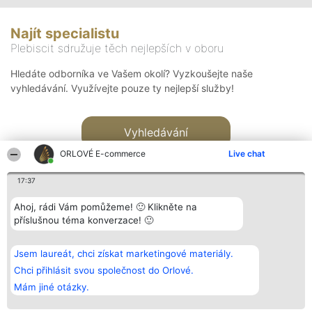
Najít specialistu
Plebiscit sdružuje těch nejlepších v oboru
Hledáte odborníka ve Vašem okolí? Vyzkoušejte naše
vyhledávání. Využívejte pouze ty nejlepší služby!
Vyhledávání
ORLOVÉ E-commerce
Live chat
17:37
Ahoj, rádi Vám pomůžeme! 🙂 Klikněte na
příslušnou téma konverzace! 🙂
Organizátor hlasování
Plebiscyt
Kontakt
Bright Side Solutions sp. z o.
Vítězové
Kontakt
Jsem laureát, chci získat marketingové materiály.
o. sp. k.
Seznam všech
ul. Ruska 22
laureátů
Chci přihlásit svou společnost do Orlové.
Wrocław 50-079
Zásady
Mám jiné otázky.
KRS 0000749100 | Regon
Pravidla
381313360 | NIP 8943132676
Zásady
ochrany