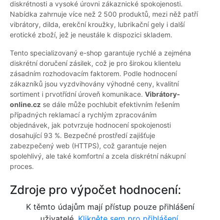
diskrétnosti a vysoké úrovni zákaznické spokojenosti.
Nabídka zahrnuje více než 2 500 produktů, mezi něž patří
vibrátory, dilda, erekční kroužky, lubrikační gely i další
erotické zboží, jež je neustále k dispozici skladem.
Tento specializovaný e-shop garantuje rychlé a zejména
diskrétní doručení zásilek, což je pro širokou klientelu
zásadním rozhodovacím faktorem. Podle hodnocení
zákazníků jsou vyzdvihovány výhodné ceny, kvalitní
sortiment i prvotřídní úroveň komunikace.
Vibrátory-
online.cz
se dále může pochlubit efektivním řešením
případných reklamací a rychlým zpracováním
objednávek, jak potvrzuje hodnocení spokojenosti
dosahující 93 %. Bezpečné prostředí zajišťuje
zabezpečený web (HTTPS), což garantuje nejen
spolehlivý, ale také komfortní a zcela diskrétní nákupní
proces.
Zdroje pro výpočet hodnocení:
K těmto údajům mají přístup pouze přihlášení
uživatelé.
Klikněte sem pro přihlášení.