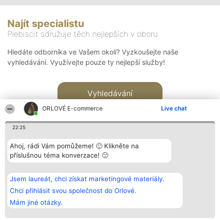
Najít specialistu
Plebiscit sdružuje těch nejlepších v oboru
Hledáte odborníka ve Vašem okolí? Vyzkoušejte naše
vyhledávání. Využívejte pouze ty nejlepší služby!
Vyhledávání
ORLOVÉ E-commerce
Live chat
22:25
Ahoj, rádi Vám pomůžeme! 🙂 Klikněte na
příslušnou téma konverzace! 🙂
Organizátor hlasování
Plebiscyt
Kontakt
Bright Side Solutions sp. z o.
Vítězové
Kontakt
Jsem laureát, chci získat marketingové materiály.
o. sp. k.
Seznam všech
ul. Ruska 22
laureátů
Chci přihlásit svou společnost do Orlové.
Wrocław 50-079
Zásady
Mám jiné otázky.
KRS 0000749100 | Regon
Pravidla
381313360 | NIP 8943132676
Zásady
ochrany