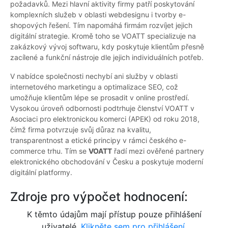
požadavků. Mezi hlavní aktivity firmy patří poskytování
komplexních služeb v oblasti webdesignu i tvorby e-
shopových řešení. Tím napomáhá firmám rozvíjet jejich
digitální strategie. Kromě toho se VOATT specializuje na
zakázkový vývoj softwaru, kdy poskytuje klientům přesně
zacílené a funkční nástroje dle jejich individuálních potřeb.
V nabídce společnosti nechybí ani služby v oblasti
internetového marketingu a optimalizace SEO, což
umožňuje klientům lépe se prosadit v online prostředí.
Vysokou úroveň odbornosti podtrhuje členství VOATT v
Asociaci pro elektronickou komerci (APEK) od roku 2018,
čímž firma potvrzuje svůj důraz na kvalitu,
transparentnost a etické principy v rámci českého e-
commerce trhu. Tím se
VOATT
řadí mezi ověřené partnery
elektronického obchodování v Česku a poskytuje moderní
digitální platformy.
Zdroje pro výpočet hodnocení:
K těmto údajům mají přístup pouze přihlášení
uživatelé.
Klikněte sem pro přihlášení.