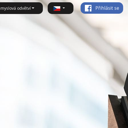
Přihlásit se
ůmyslová odvětví