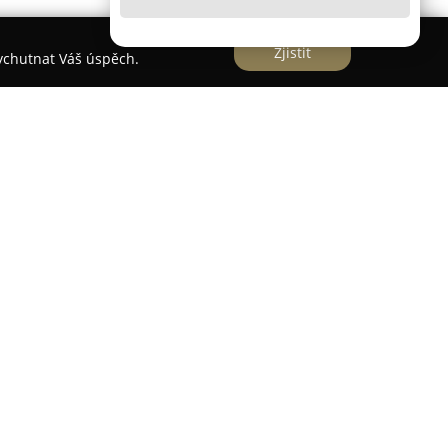
Zjistit
vychutnat Váš úspěch.
hu e-commerce jako významný specialista
y. Sortiment této společnosti je mimořádně
dely vojenských i dopravních letadel, tanky,
o modely vesmírných a válečných lodí. V nabídce
cké i současné techniky, včetně
merických, ruských, britských, japonských i
ří jednu z nejkompletnějších nabídek v oboru.
ých modelů také příslušenství a stojánky, které
 zákazníkům komplexní zázemí pro jejich