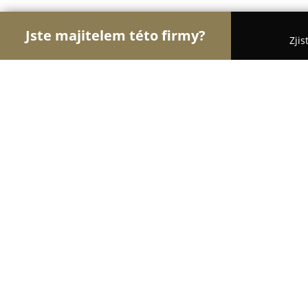
Jste majitelem této firmy?
Zjis
Orlové E-commerce
Eshopy, Elektronika, Model
Vojenské modely
8.2
(6)
Stráž pod Ralskem, Jižní 350
Zobrazit telefonní číslo