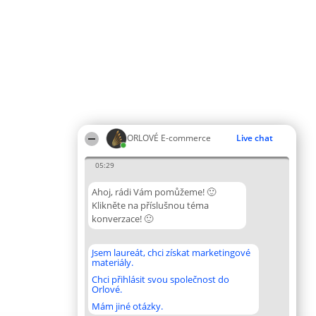
ORLOVÉ E-commerce
Live chat
05:29
Ahoj, rádi Vám pomůžeme! 🙂
Klikněte na příslušnou téma
konverzace! 🙂
Jsem laureát, chci získat marketingové
materiály.
Chci přihlásit svou společnost do
Orlové.
Mám jiné otázky.