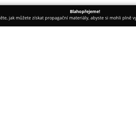
Blahopřejeme!
těte, jak můžete získat propagační materiály, abyste si mohli plně 
áž Nehtů - Stráž pod Ralskem
Vojenské modely
O společnosti:
Vojenské modely
působí na tr
zaměřený na sběratelské model
rozsáhlý a zahrnuje detailní mo
sběratelské figurky, stejně jak
jsou zastoupeny modely histori
československých, německých, a
francouzských strojů, což utvá
Tato firma nabízí kromě samotn
doplňují sortiment a poskytují