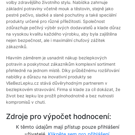
volby zdravějšího životního stylu. Nabídka zahrnuje
základní potraviny včetně mouk a těstovin, stejně jako
pestré pečivo, sladké a slané pochutiny a také speciální
produkty určené pro různé příležitosti. Společnost
zdůrazňuje pečlivý výběr svých dodavatelů a klade důraz
na vysokou kvalitu každého výrobku, aby byla zajištěna
nejen bezpečnost, ale i maximální chuťový zážitek
zákazníků.
Hlavním záměrem je usnadnit nákup bezlepkových
potravin a poskytnout zákazníkům komplexní sortiment
přehledně na jednom místě. Díky průběžnému rozšiřování
nabídky a důrazu na inovativní produkty se
VšeBezLepku.cz stává důvěryhodným partnerem v
bezlepkovém stravování. Firma si klade za cíl dokázat, že
život bez lepku lze prožít plnohodnotně a bez nutnosti
kompromisů v chuti.
Zdroje pro výpočet hodnocení:
K těmto údajům mají přístup pouze přihlášení
uživatelé.
Klikněte sem pro přihlášení.