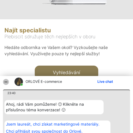
Najít specialistu
Plebiscit sdružuje těch nejlepších v oboru
Hledáte odborníka ve Vašem okolí? Vyzkoušejte naše
vyhledávání. Využívejte pouze ty nejlepší služby!
Vyhledávání
ORLOVÉ E-commerce
Live chat
23:40
Ahoj, rádi Vám pomůžeme! 🙂 Klikněte na
příslušnou téma konverzace! 🙂
Organizátor hlasování
Plebiscyt
Kontakt
Bright Side Solutions sp. z o.
Vítězové
Kontakt
Jsem laureát, chci získat marketingové materiály.
o. sp. k.
Seznam všech
ul. Ruska 22
laureátů
Chci přihlásit svou společnost do Orlové.