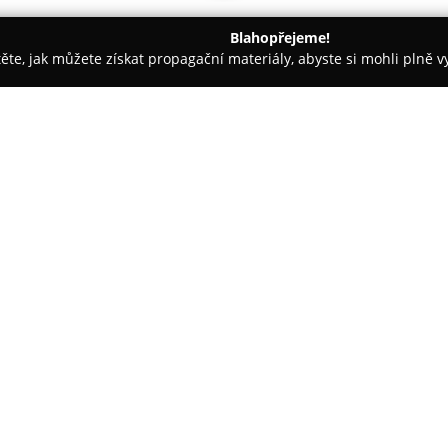
Blahopřejeme!
těte, jak můžete získat propagační materiály, abyste si mohli plně 
ž Nehtů - Svitavy
VSEKMOBILU - Prodej mobilního příslušenstv
lušenství.
O společnosti:
Společnost
Vsekmobilu.cz
se s
sortimentu doplňků a příslušen
sortiment patří například nabíje
paměťové karty, držáky, kryty,
Firma si zakládá na kompatibili
Apple, Huawei, Nokia, Xiaomi, 
oslovovat rozsáhlou uživatelsk
Díky důrazu na kvalitu produkt
Vsekmobilu.cz etablovala jako 