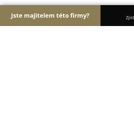
Jste majitelem této firmy?
Zjis
Orlové E-commerce
Eshopy, Elektronika, Modelá
VSEKMOBILU - Prodej mobilního přís
8
(49)
Hradec nad Svitavou, Ostrava-jih 343
Zobrazit telefonní číslo