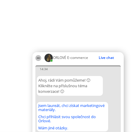
ORLOVÉ E-commerce
Live chat
14:34
Ahoj, rádi Vám pomůžeme! 🙂
Klikněte na příslušnou téma
konverzace! 🙂
Jsem laureát, chci získat marketingové
materiály.
Chci přihlásit svou společnost do
Orlové.
Mám jiné otázky.