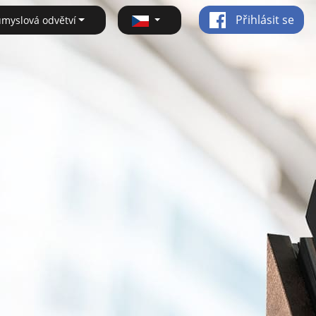
Přihlásit se
ůmyslová odvětví