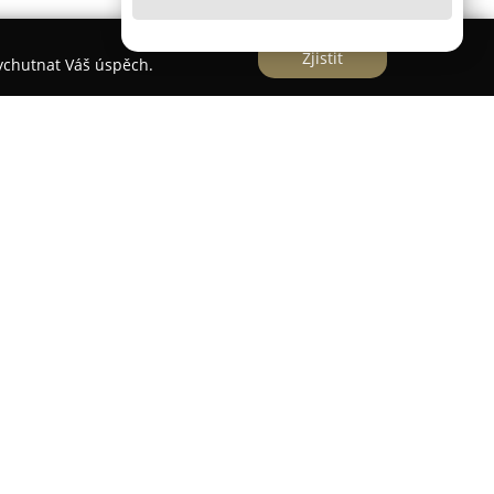
Zjistit
vychutnat Váš úspěch.
í.
pecializuje na online prodej rozšířeného
ství určeného pro mobilní telefony. Mezi
čky, baterie, náhradní díly, LCD displeje,
 pouzdra, handsfree sady a různé datové kabely.
tě s širokou škálou značek, mezi které se řadí
Samsung, Realme a další, což jí umožňuje
ou základnu.
ů a průběžnému rozšiřování portfolia se
důvěryhodný dodavatel na trhu s příslušenstvím k