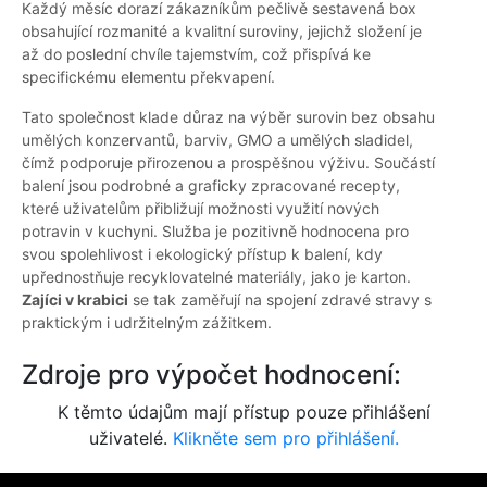
Každý měsíc dorazí zákazníkům pečlivě sestavená box
obsahující rozmanité a kvalitní suroviny, jejichž složení je
až do poslední chvíle tajemstvím, což přispívá ke
specifickému elementu překvapení.
Tato společnost klade důraz na výběr surovin bez obsahu
umělých konzervantů, barviv, GMO a umělých sladidel,
čímž podporuje přirozenou a prospěšnou výživu. Součástí
balení jsou podrobné a graficky zpracované recepty,
které uživatelům přibližují možnosti využití nových
potravin v kuchyni. Služba je pozitivně hodnocena pro
svou spolehlivost i ekologický přístup k balení, kdy
upřednostňuje recyklovatelné materiály, jako je karton.
Zajíci v krabici
se tak zaměřují na spojení zdravé stravy s
praktickým i udržitelným zážitkem.
Zdroje pro výpočet hodnocení:
K těmto údajům mají přístup pouze přihlášení
uživatelé.
Klikněte sem pro přihlášení.