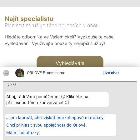
Najít specialistu
Plebiscit sdružuje těch nejlepších v oboru
Hledáte odborníka ve Vašem okolí? Vyzkoušejte naše
vyhledávání. Využívejte pouze ty nejlepší služby!
Vyhledávání
ORLOVÉ E-commerce
Live chat
20:55
Ahoj, rádi Vám pomůžeme! 🙂 Klikněte na
příslušnou téma konverzace! 🙂
Organizátor hlasování
Plebiscyt
Kontakt
Bright Side Solutions sp. z o.
Vítězové
Kontakt
Jsem laureát, chci získat marketingové materiály.
o. sp. k.
Seznam všech
ul. Ruska 22
laureátů
Chci přihlásit svou společnost do Orlové.
Wrocław 50-079
Zásady
Mám jiné otázky.
KRS 0000749100 | Regon
Pravidla
381313360 | NIP 8943132676
Zásady