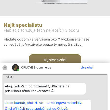
Najít specialistu
Plebiscit sdružuje těch nejlepších v oboru
Hledáte odborníka ve Vašem okolí? Vyzkoušejte naše
vyhledávání. Využívejte pouze ty nejlepší služby!
Vyhledávání
ORLOVÉ E-commerce
Live chat
18:05
Ahoj, rádi Vám pomůžeme! 🙂 Klikněte na
příslušnou téma konverzace! 🙂
Organizátor hlasování
Plebiscyt
Kontakt
Bright Side Solutions sp. z o.
Vítězové
Kontakt
Jsem laureát, chci získat marketingové materiály.
o. sp. k.
Seznam všech
ul. Ruska 22
laureátů
Chci přihlásit svou společnost do Orlové.