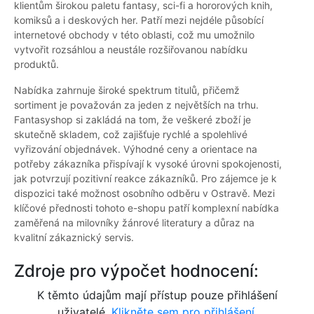
klientům širokou paletu fantasy, sci-fi a hororových knih,
komiksů a i deskových her. Patří mezi nejdéle působící
internetové obchody v této oblasti, což mu umožnilo
vytvořit rozsáhlou a neustále rozšiřovanou nabídku
produktů.
Nabídka zahrnuje široké spektrum titulů, přičemž
sortiment je považován za jeden z největších na trhu.
Fantasyshop si zakládá na tom, že veškeré zboží je
skutečně skladem, což zajišťuje rychlé a spolehlivé
vyřizování objednávek. Výhodné ceny a orientace na
potřeby zákazníka přispívají k vysoké úrovni spokojenosti,
jak potvrzují pozitivní reakce zákazníků. Pro zájemce je k
dispozici také možnost osobního odběru v Ostravě. Mezi
klíčové přednosti tohoto e-shopu patří komplexní nabídka
zaměřená na milovníky žánrové literatury a důraz na
kvalitní zákaznický servis.
Zdroje pro výpočet hodnocení:
K těmto údajům mají přístup pouze přihlášení
uživatelé.
Klikněte sem pro přihlášení.