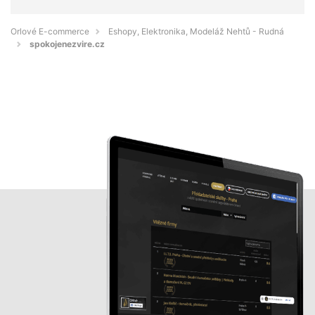
Orlové E-commerce
Eshopy, Elektronika, Modeláž Nehtů - Rudná
spokojenezvire.cz