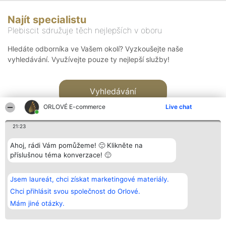
Najít specialistu
Plebiscit sdružuje těch nejlepších v oboru
Hledáte odborníka ve Vašem okolí? Vyzkoušejte naše
vyhledávání. Využívejte pouze ty nejlepší služby!
Vyhledávání
ORLOVÉ E-commerce
Live chat
21:23
Ahoj, rádi Vám pomůžeme! 🙂 Klikněte na
příslušnou téma konverzace! 🙂
Organizátor hlasování
Plebiscyt
Kontakt
Bright Side Solutions sp. z o.
Vítězové
Kontakt
Jsem laureát, chci získat marketingové materiály.
o. sp. k.
Seznam všech
ul. Ruska 22
laureátů
Chci přihlásit svou společnost do Orlové.
Wrocław 50-079
Zásady
Mám jiné otázky.
KRS 0000749100 | Regon
Pravidla
381313360 | NIP 8943132676
Zásady
ochrany
osobních údajů