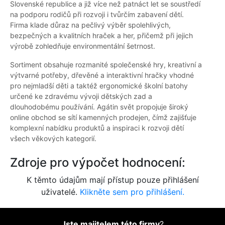
Slovenské republice a již více než patnáct let se soustředí
na podporu rodičů při rozvoji i tvůrčím zabavení dětí.
Firma klade důraz na pečlivý výběr spolehlivých,
bezpečných a kvalitních hraček a her, přičemž při jejich
výrobě zohledňuje environmentální šetrnost.
Sortiment obsahuje rozmanité společenské hry, kreativní a
výtvarné potřeby, dřevěné a interaktivní hračky vhodné
pro nejmladší děti a taktéž ergonomické školní batohy
určené ke zdravému vývoji dětských zad a
dlouhodobému používání. Agátin svět propojuje široký
online obchod se sítí kamenných prodejen, čímž zajišťuje
komplexní nabídku produktů a inspiraci k rozvoji dětí
všech věkových kategorií.
Zdroje pro výpočet hodnocení:
K těmto údajům mají přístup pouze přihlášení
uživatelé.
Klikněte sem pro přihlášení.
Jste majitelem této firmy
?