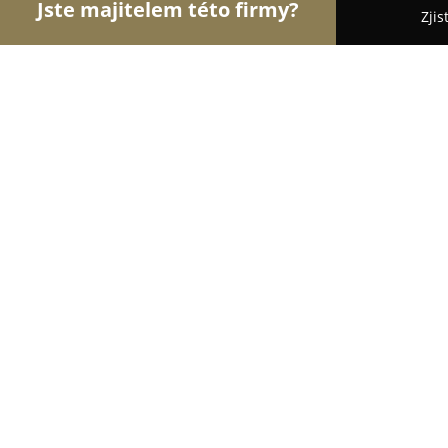
Jste majitelem této firmy?
Zjis
Orlové E-commerce
Eshopy, Elektronika, Modelá
CigaretaJinak Rakovník
9.4
(71)
Rakovník, Trojanova 45
Zobrazit telefonní číslo