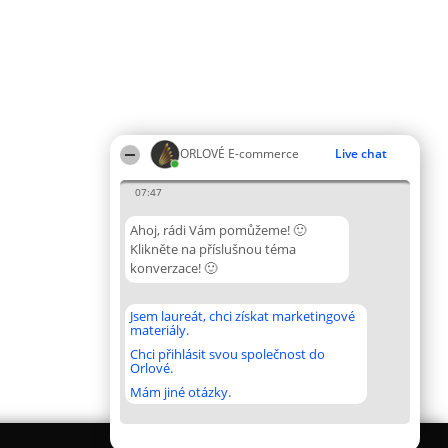
ORLOVÉ E-commerce
Live chat
07:47
Ahoj, rádi Vám pomůžeme! 🙂
Klikněte na příslušnou téma
konverzace! 🙂
Jsem laureát, chci získat marketingové
materiály.
Chci přihlásit svou společnost do
Orlové.
Mám jiné otázky.