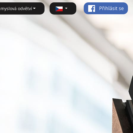
Přihlásit se
ůmyslová odvětví