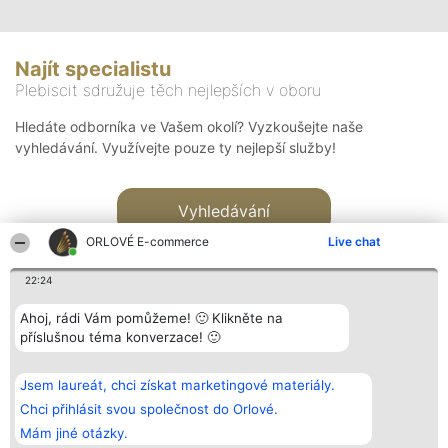
Najít specialistu
Plebiscit sdružuje těch nejlepších v oboru
Hledáte odborníka ve Vašem okolí? Vyzkoušejte naše
vyhledávání. Využívejte pouze ty nejlepší služby!
Vyhledávání
ORLOVÉ E-commerce
Live chat
22:24
Ahoj, rádi Vám pomůžeme! 🙂 Klikněte na
příslušnou téma konverzace! 🙂
Organizátor hlasování
Plebiscyt
Kontakt
Bright Side Solutions sp. z o.
Vítězové
Kontakt
Jsem laureát, chci získat marketingové materiály.
o. sp. k.
Seznam všech
ul. Ruska 22
laureátů
Chci přihlásit svou společnost do Orlové.
Wrocław 50-079
Zásady
Mám jiné otázky.
KRS 0000749100 | Regon
Pravidla
381313360 | NIP 8943132676
Zásady