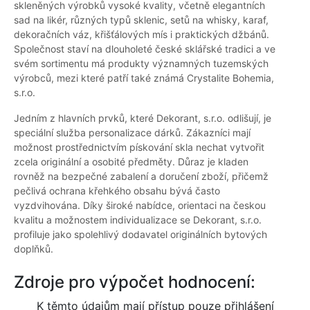
skleněných výrobků vysoké kvality, včetně elegantních
sad na likér, různých typů sklenic, setů na whisky, karaf,
dekoračních váz, křišťálových mís i praktických džbánů.
Společnost staví na dlouholeté české sklářské tradici a ve
svém sortimentu má produkty významných tuzemských
výrobců, mezi které patří také známá Crystalite Bohemia,
s.r.o.
Jedním z hlavních prvků, které Dekorant, s.r.o. odlišují, je
speciální služba personalizace dárků. Zákazníci mají
možnost prostřednictvím pískování skla nechat vytvořit
zcela originální a osobité předměty. Důraz je kladen
rovněž na bezpečné zabalení a doručení zboží, přičemž
pečlivá ochrana křehkého obsahu bývá často
vyzdvihována. Díky široké nabídce, orientaci na českou
kvalitu a možnostem individualizace se Dekorant, s.r.o.
profiluje jako spolehlivý dodavatel originálních bytových
doplňků.
Zdroje pro výpočet hodnocení:
K těmto údajům mají přístup pouze přihlášení