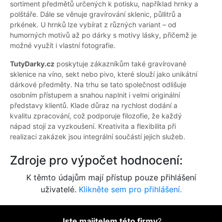
sortiment předmětů určených k potisku, například hrnky a
polštáře. Dále se věnuje gravírování sklenic, půllitrů a
prkének. U hrnků lze vybírat z různých variant – od
humorných motivů až po dárky s motivy lásky, přičemž je
možné využít i vlastní fotografie.
TutyDarky.cz
poskytuje zákazníkům také gravírované
sklenice na víno, sekt nebo pivo, které slouží jako unikátní
dárkové předměty. Na trhu se tato společnost odlišuje
osobním přístupem a snahou naplnit i velmi originální
představy klientů. Klade důraz na rychlost dodání a
kvalitu zpracování, což podporuje filozofie, že každý
nápad stojí za vyzkoušení. Kreativita a flexibilita při
realizaci zakázek jsou integrální součástí jejich služeb.
Zdroje pro výpočet hodnocení:
K těmto údajům mají přístup pouze přihlášení
uživatelé.
Klikněte sem pro přihlášení.
Jste majitelem této firmy
?