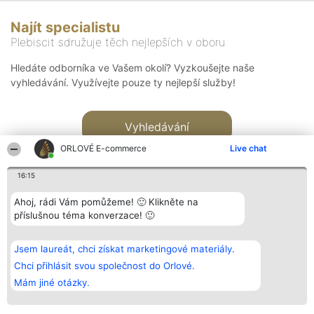
Najít specialistu
Plebiscit sdružuje těch nejlepších v oboru
Hledáte odborníka ve Vašem okolí? Vyzkoušejte naše
vyhledávání. Využívejte pouze ty nejlepší služby!
Vyhledávání
ORLOVÉ E-commerce
Live chat
16:15
Ahoj, rádi Vám pomůžeme! 🙂 Klikněte na
příslušnou téma konverzace! 🙂
Organizátor hlasování
Plebiscyt
Kontakt
Bright Side Solutions sp. z o.
Vítězové
Kontakt
Jsem laureát, chci získat marketingové materiály.
o. sp. k.
Seznam všech
ul. Ruska 22
laureátů
Chci přihlásit svou společnost do Orlové.
Wrocław 50-079
Zásady
Mám jiné otázky.
KRS 0000749100 | Regon
Pravidla
381313360 | NIP 8943132676
Zásady
ochrany
osobních údajů