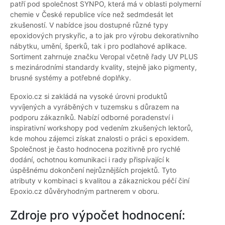
patří pod společnost SYNPO, která má v oblasti polymerní
chemie v České republice více než sedmdesát let
zkušeností. V nabídce jsou dostupné různé typy
epoxidových pryskyřic, a to jak pro výrobu dekorativního
nábytku, umění, šperků, tak i pro podlahové aplikace.
Sortiment zahrnuje značku Veropal včetně řady UV PLUS
s mezinárodními standardy kvality, stejně jako pigmenty,
brusné systémy a potřebné doplňky.
Epoxio.cz si zakládá na vysoké úrovni produktů
vyvíjených a vyráběných v tuzemsku s důrazem na
podporu zákazníků. Nabízí odborné poradenství i
inspirativní workshopy pod vedením zkušených lektorů,
kde mohou zájemci získat znalosti o práci s epoxidem.
Společnost je často hodnocena pozitivně pro rychlé
dodání, ochotnou komunikaci i rady přispívající k
úspěšnému dokončení nejrůznějších projektů. Tyto
atributy v kombinaci s kvalitou a zákaznickou péčí činí
Epoxio.cz důvěryhodným partnerem v oboru.
Zdroje pro výpočet hodnocení: