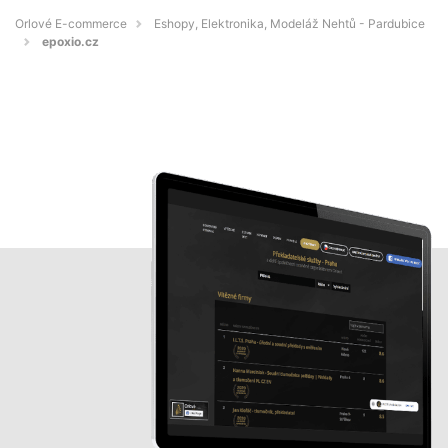
Orlové E-commerce
Eshopy, Elektronika, Modeláž Nehtů - Pardubice
epoxio.cz