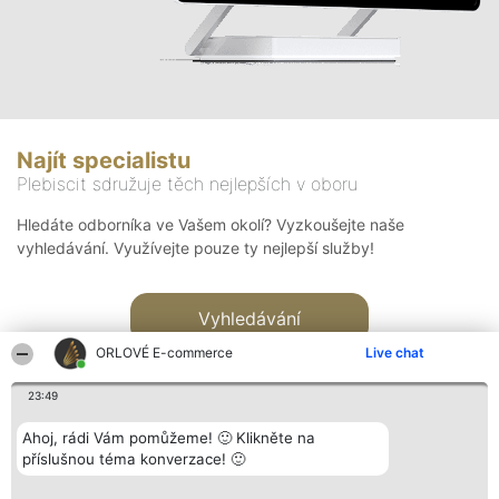
Najít specialistu
Plebiscit sdružuje těch nejlepších v oboru
Hledáte odborníka ve Vašem okolí? Vyzkoušejte naše
vyhledávání. Využívejte pouze ty nejlepší služby!
Vyhledávání
ORLOVÉ E-commerce
Live chat
23:49
Ahoj, rádi Vám pomůžeme! 🙂 Klikněte na
příslušnou téma konverzace! 🙂
Organizátor hlasování
Plebiscyt
Kontakt
Bright Side Solutions sp. z o.
Vítězové
Kontakt