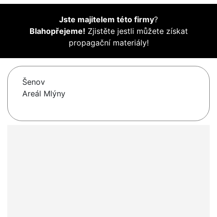
Jste majitelem této firmy
?
Blahopřejeme!
Zjistěte jestli můžete získat
propagační materiály!
Šenov
Areál Mlýny