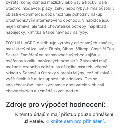
zvířata, koně, domácí mazlíčky jako psy a kočky, dále
ptactvo, hlodavce, plazy, želvy nebo ryby. Firma působí v
oblasti e-commerce, což umožňuje pohodlný nákup
prostřednictvím internetového obchodu. V nabídce jsou
nejen krmiva, ale také chovatelské potřeby, například
napáječky, krmítka a také návnady na ryby.
FOX HILL AGRO distribuuje výrobky od známých značek,
mezi kterými lze uvést Fitmin, Dibaq, Mikrop, Chytil či Top
Sekret. Zaměření na renomované výrobce zajišťuje
ověřenou kvalitu nabízených produktů. Zákazníci mají
možnost osobního odběru na několika místech, včetně
skladu v Šenově u Ostravy v areálu Mlýny, což přispívá k
vyšší flexibilitě a dostupnosti objednávek. Tím se
společnost řadí mezi významné dodavatele v oblasti
chovatelských a zemědělských potřeb.
Zdroje pro výpočet hodnocení:
K těmto údajům mají přístup pouze přihlášení
uživatelé.
Klikněte sem pro přihlášení.