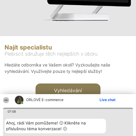
Najít specialistu
Plebiscit sdružuje těch nejlepších v oboru
Hledáte odborníka ve Vašem okolí? Vyzkoušejte naše
vyhledávání. Využívejte pouze ty nejlepší služby!
Vyhledávání
ORLOVÉ E-commerce
Live chat
07:08
Ahoj, rádi Vám pomůžeme! 🙂 Klikněte na
příslušnou téma konverzace! 🙂
Organizátor hlasování
Plebiscyt
Kontakt