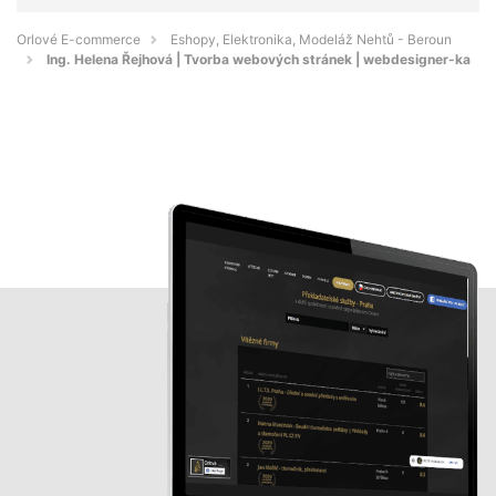
Orlové E-commerce
Eshopy, Elektronika, Modeláž Nehtů - Beroun
Ing. Helena Řejhová | Tvorba webových stránek | webdesigner-ka