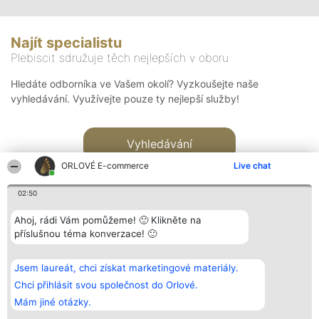
Najít specialistu
Plebiscit sdružuje těch nejlepších v oboru
Hledáte odborníka ve Vašem okolí? Vyzkoušejte naše
vyhledávání. Využívejte pouze ty nejlepší služby!
Vyhledávání
ORLOVÉ E-commerce
Live chat
02:50
Ahoj, rádi Vám pomůžeme! 🙂 Klikněte na
příslušnou téma konverzace! 🙂
Organizátor hlasování
Plebiscyt
Kontakt
Bright Side Solutions sp. z o.
Vítězové
Kontakt
Jsem laureát, chci získat marketingové materiály.
o. sp. k.
Seznam všech
ul. Ruska 22
laureátů
Chci přihlásit svou společnost do Orlové.
Wrocław 50-079
Zásady
Mám jiné otázky.
KRS 0000749100 | Regon
Pravidla
381313360 | NIP 8943132676
Zásady