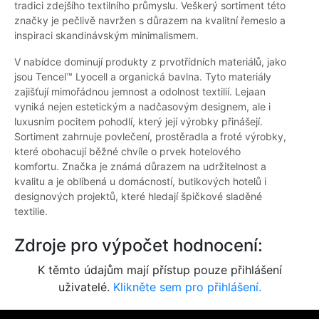
tradici zdejšího textilního průmyslu. Veškerý sortiment této
značky je pečlivě navržen s důrazem na kvalitní řemeslo a
inspiraci skandinávským minimalismem.
V nabídce dominují produkty z prvotřídních materiálů, jako
jsou Tencel™ Lyocell a organická bavlna. Tyto materiály
zajišťují mimořádnou jemnost a odolnost textilií. Lejaan
vyniká nejen estetickým a nadčasovým designem, ale i
luxusním pocitem pohodlí, který její výrobky přinášejí.
Sortiment zahrnuje povlečení, prostěradla a froté výrobky,
které obohacují běžné chvíle o prvek hotelového
komfortu. Značka je známá důrazem na udržitelnost a
kvalitu a je oblíbená u domácností, butikových hotelů i
designových projektů, které hledají špičkové sladěné
textilie.
Zdroje pro výpočet hodnocení:
K těmto údajům mají přístup pouze přihlášení
uživatelé.
Klikněte sem pro přihlášení.