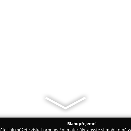
Blahopřejeme!
těte, jak můžete získat propagační materiály, abyste si mohli plně 