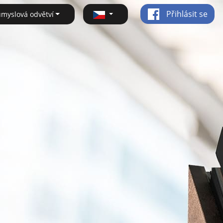
Přihlásit se
ůmyslová odvětví