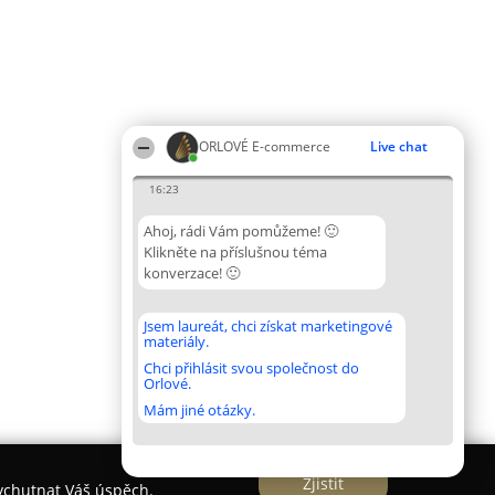
ORLOVÉ E-commerce
Live chat
16:23
Ahoj, rádi Vám pomůžeme! 🙂
Klikněte na příslušnou téma
konverzace! 🙂
Jsem laureát, chci získat marketingové
materiály.
Chci přihlásit svou společnost do
Orlové.
Mám jiné otázky.
Zjistit
vychutnat Váš úspěch.