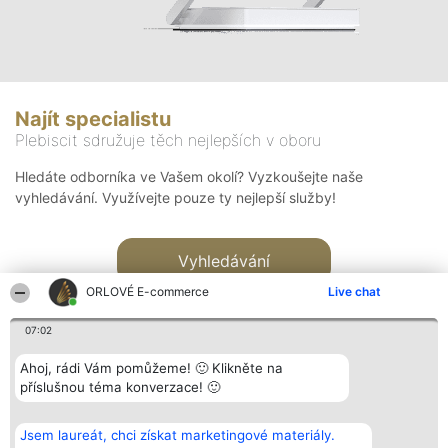
Najít specialistu
Plebiscit sdružuje těch nejlepších v oboru
Hledáte odborníka ve Vašem okolí? Vyzkoušejte naše
vyhledávání. Využívejte pouze ty nejlepší služby!
Vyhledávání
ORLOVÉ E-commerce
Live chat
07:02
Ahoj, rádi Vám pomůžeme! 🙂 Klikněte na
příslušnou téma konverzace! 🙂
Organizátor hlasování
Plebiscyt
Kontakt
Bright Side Solutions sp. z o.
Vítězové
Kontakt
Jsem laureát, chci získat marketingové materiály.
o. sp. k.
Seznam všech