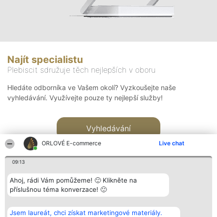
Najít specialistu
Plebiscit sdružuje těch nejlepších v oboru
Hledáte odborníka ve Vašem okolí? Vyzkoušejte naše
vyhledávání. Využívejte pouze ty nejlepší služby!
Vyhledávání
ORLOVÉ E-commerce
Live chat
09:13
Ahoj, rádi Vám pomůžeme! 🙂 Klikněte na
příslušnou téma konverzace! 🙂
Organizátor hlasování
Plebiscyt
Kontakt
Bright Side Solutions sp. z o.
Vítězové
Kontakt
Jsem laureát, chci získat marketingové materiály.
o. sp. k.
Seznam všech