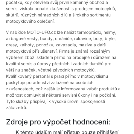
počátku, kdy otevřela svůj první kamenný obchod a
servis, získala bohaté zkušenosti s prodejem motocyklů,
skútrů, různých náhradních dílů a širokého sortimentu
motocyklového oblečení.
V nabídce MOTO-UFO.cz lze nalézt termoprádlo, helmy,
airbagové vesty, bundy, chrániče, rukavice, boty, brýle,
dresy, kalhoty, ponožky, zavazadla, maziva a další
motocyklové příslušenství. Firma je známá rozsáhlým
výběrem zboží skladem přímo na prodejně i důrazem na
kvalitní servis a úpravy předních i zadních tlumičů pro
většinu značek, včetně závodních motocyklů.
Kvalifikovaný personál s praxí přímo v motocyklismu
poskytuje poradenství založené na osobních
zkušenostech, což zajišťuje informovaný výběr produktů a
možnost domluvit si některé servisní úkony i na počkání.
Tyto služby přispívají k vysoké úrovni spokojenosti
zákazníků.
Zdroje pro výpočet hodnocení:
K těmto údajům mají přístup pouze přihlášení