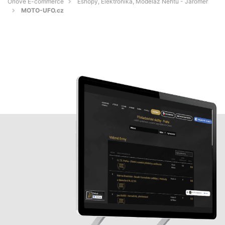
Orlové E-commerce
Eshopy, Elektronika, Modeláž Nehtů - Jaroměř
MOTO-UFO.cz